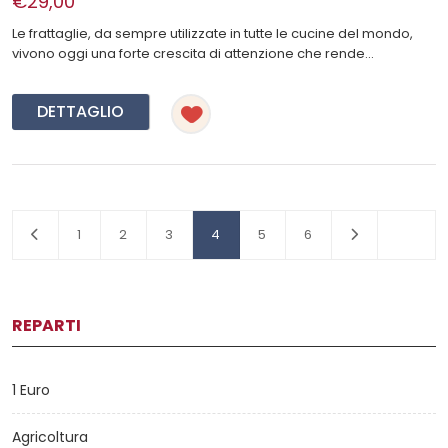
€29,00
Le frattaglie, da sempre utilizzate in tutte le cucine del mondo,
vivono oggi una forte crescita di attenzione che rende...
DETTAGLIO
1
2
3
4
5
6
REPARTI
1 Euro
Agricoltura