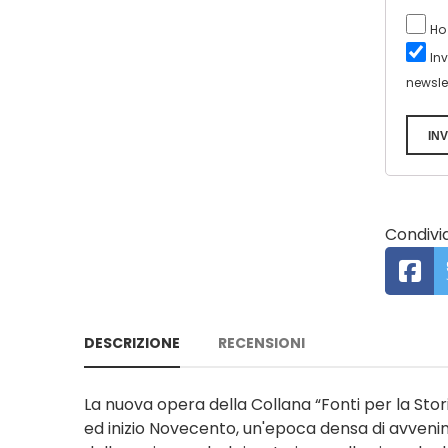
Ho
In
newsle
INV
Condivid
DESCRIZIONE
RECENSIONI
La nuova opera della Collana “Fonti per la Stor
ed inizio Novecento, un'epoca densa di avven