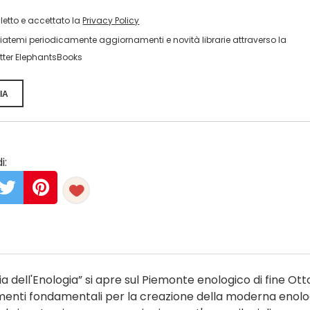
 letto e accettato la
Privacy Policy
viatemi periodicamente aggiornamenti e novità librarie attraverso la
tter ElephantsBooks
IA
i:
ia dell'Enologia” si apre sul Piemonte enologico di fine Ot
imenti fondamentali per la creazione della moderna enolo