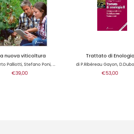
Trattato di Enologia II
Cultura e tecnica 
coltivazione della 
éreau Gayon, D.Dubourdieu, Y.Glories, A.Maujean
di
Nicola Trapani
€53,00
€40,00