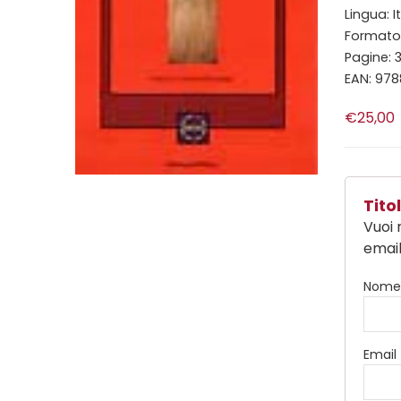
Lingua: I
Formato: 
Pagine: 
EAN: 97
€25,00
Tit
Vuoi 
email
Nom
Email