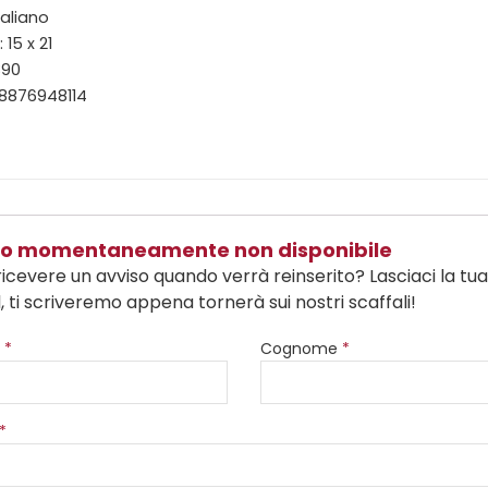
taliano
15 x 21
390
88876948114
olo momentaneamente non disponibile
ricevere un avviso quando verrà reinserito? Lasciaci la tu
, ti scriveremo appena tornerà sui nostri scaffali!
e
*
Cognome
*
*