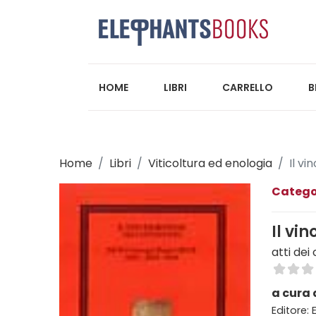
HOME
LIBRI
CARRELLO
B
Home
Libri
Viticoltura ed enologia
Il v
Catego
Il vi
atti dei
a cura 
Editore: 