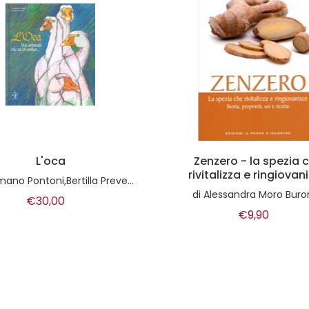
nzero - la spezia che
L'ABC dello zucchero sof
italizza e ringiovanisce
tirato, colato
Alessandra Moro Buronzo
di
Stefano Laghi
€9,90
€83,00