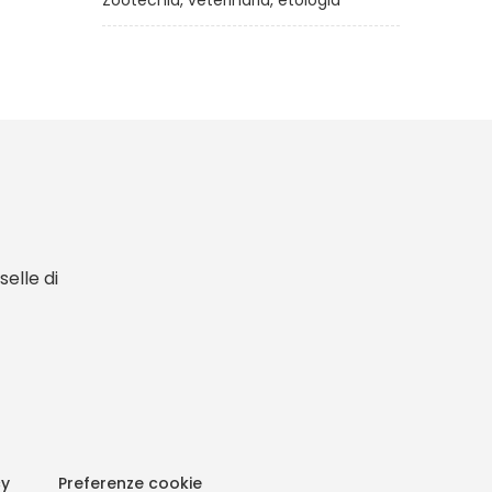
Zootecnia, veterinaria, etologia
elle di
cy
Preferenze cookie