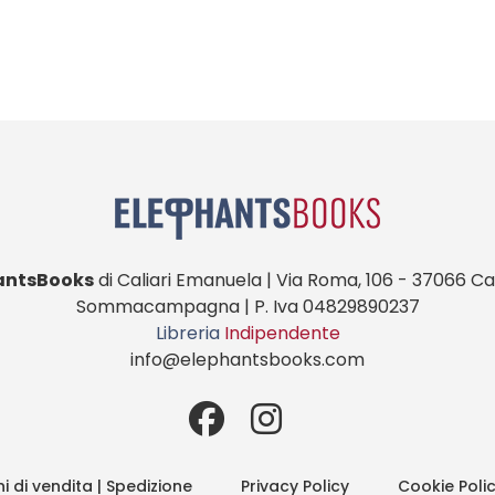
antsBooks
di Caliari Emanuela | Via Roma, 106 - 37066 Cas
Sommacampagna | P. Iva 04829890237
Libreria
Indipendente
info@elephantsbooks.com
i di vendita | Spedizione
Privacy Policy
Cookie Poli