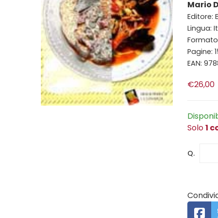
Mario 
Editore: 
Lingua: I
Formato:
Pagine: 
EAN: 97
€26,00
Disponi
Solo
1 c
Q.
Condivid