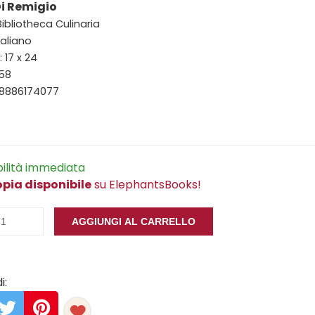
Di Remigio
Bibliotheca Culinaria
taliano
 17 x 24
158
88886174077
bilità immediata
opia disponibile
su ElephantsBooks!
AGGIUNGI AL CARRELLO
i: