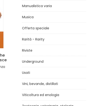
Manualistica varia
Musica
Offerta speciale
Rarità - Rarity
Riviste
fiato,
Vasocottura - tecniche,
consigli e ricette
Underground
di
Stefano Masanti, Stefano Ciabarri
Usati
€26,00
Vini, bevande, distillati
Viticoltura ed enologia