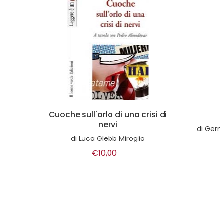
isi di
L'oca
Ze
riv
di
Germano Pontoni,Bertilla Prevedel
di
€30,00