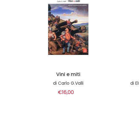
Smoothies
I
di
Elsa Petersen - Schepelern
€23,00