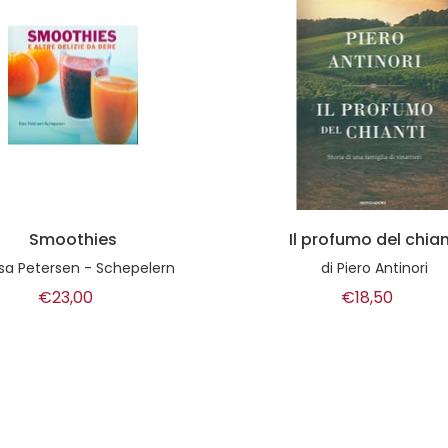
l profumo del chianti
L'anima dell'Amaro
di
Piero Antinori
di
Fabrizio Plessi
€18,50
€38,00