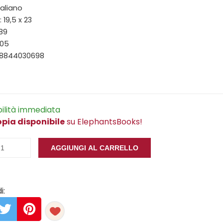
taliano
 19,5 x 23
189
005
88844030698
bilità immediata
opia disponibile
su ElephantsBooks!
AGGIUNGI AL CARRELLO
i: