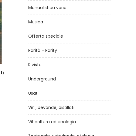
Manualistica varia
Musica
Offerta speciale
Rarità - Rarity
Riviste
ne
Le birre del Belgio II
Underground
di
Phil Markowski
€14,90
Usati
Vini, bevande, distillati
Viticoltura ed enologia