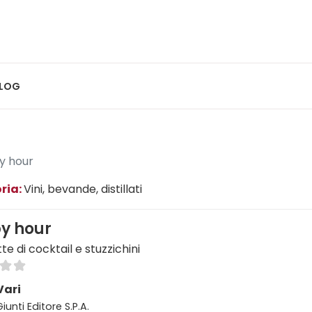
LOG
y hour
ria:
Vini, bevande, distillati
y hour
tte di cocktail e stuzzichini
Vari
Giunti Editore S.P.A.