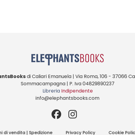
antsBooks
di Caliari Emanuela | Via Roma, 106 - 37066 Cas
Sommacampagna | P. Iva 04829890237
Libreria
Indipendente
info@elephantsbooks.com
i di vendita | Spedizione
Privacy Policy
Cookie Poli