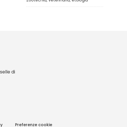
Zootecnia, veterinaria, etologia
elle di
cy
Preferenze cookie