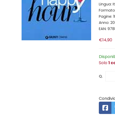
Lingua: I
Formato:
Pagine: 
Anno: 2
EAN: 97
€14,90
Disponi
Solo
1 c
Q.
Condivid