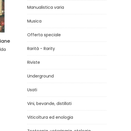
Manualistica varia
Musica
Offerta speciale
ei
Grigliate e Picnic
iani
Rarità - Rarity
di
Slow Food
di
Mart
€9,90
Riviste
Underground
Usati
Vini, bevande, distillati
Viticoltura ed enologia