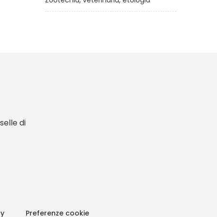
Zootecnia, veterinaria, etologia
elle di
cy
Preferenze cookie