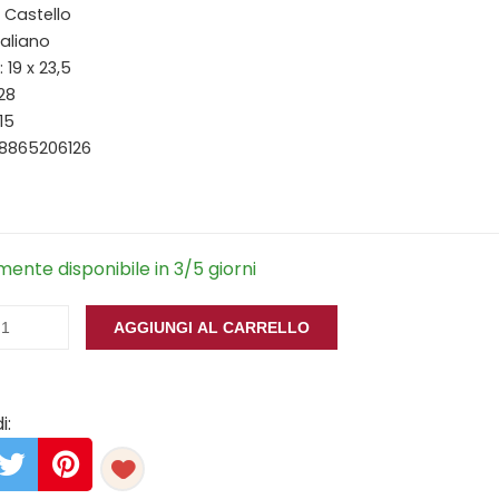
Il Castello
taliano
 19 x 23,5
128
15
88865206126
ente disponibile in 3/5 giorni
AGGIUNGI AL CARRELLO
i: