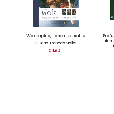
atile
Profumi dal forno. Ciambelle,
Le r
plum cake, brioche, torte da
di
forno, pani speciali
di
Omar Busi
€29,90