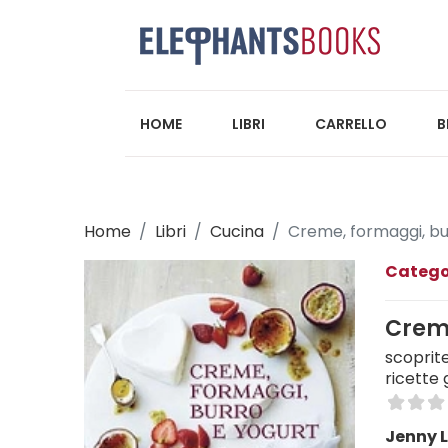
HOME
LIBRI
CARRELLO
B
Home
Libri
Cucina
Creme, formaggi, bur
Catego
Creme
scoprite
ricette
Jenny L