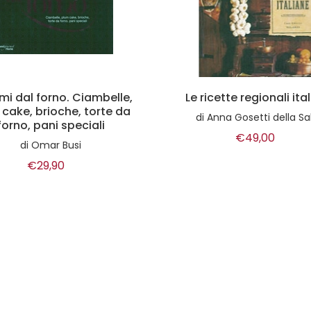
icette regionali italiane
Atlante Slow Food d
Prodotti Regionali Ital
Anna Gosetti della Salda
di
AA VV
€49,00
€22,00