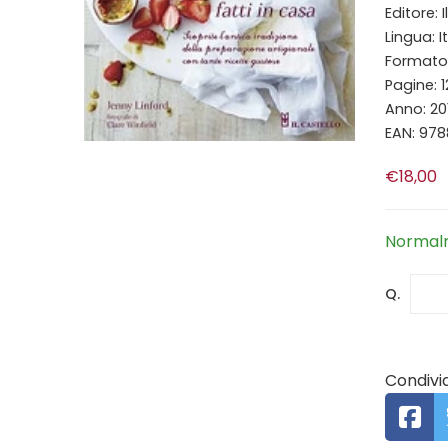
Editore: 
Lingua: I
Formato:
Pagine: 
Anno: 20
EAN: 97
€18,00
Normalm
Q.
Condivid