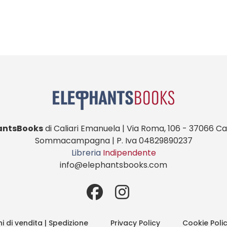
antsBooks
di Caliari Emanuela | Via Roma, 106 - 37066 Cas
Sommacampagna | P. Iva 04829890237
Libreria
Indipendente
info@elephantsbooks.com
i di vendita | Spedizione
Privacy Policy
Cookie Poli