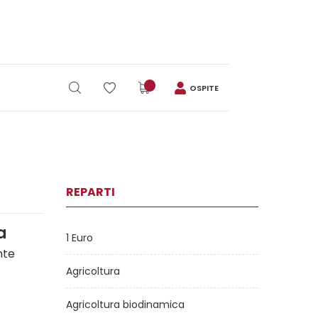
OSPITE
REPARTI
a
1 Euro
nte
Agricoltura
Agricoltura biodinamica