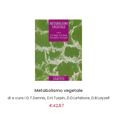
Metabolismo vegetale
di
a cura i D.T.Dennis, D.H.Turpin, D.D.Lefebvre, D.B.Layzell
€42,87