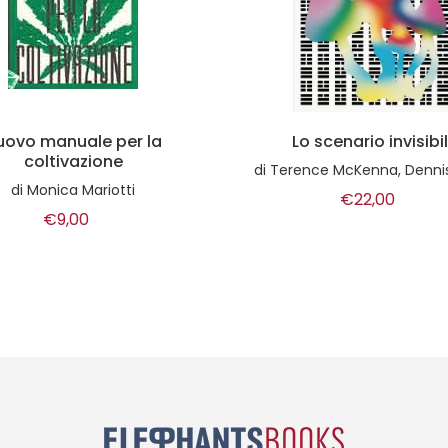
o scenario invisibile
Underground italia
nce McKenna, Dennis McKenna
di
Matteo Guarnacci
€22,00
€16,00