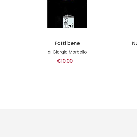
Nuovo manuale per la
L
coltivazione
di
Tere
di
Monica Mariotti
€9,00