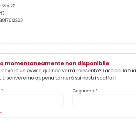
 13 x 20
143
8817012263
olo momentaneamente non disponibile
ricevere un avviso quando verrà reinserito? Lasciaci la tu
, ti scriveremo appena tornerà sui nostri scaffali!
e
*
Cognome
*
*