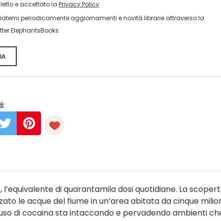
 letto e accettato la
Privacy Policy
viatemi periodicamente aggiornamenti e novità librarie attraverso la
tter ElephantsBooks
IA
i:
o, l’equivalente di quarantamila dosi quotidiane. La scopert
zzato le acque del fiume in un’area abitata da cinque milion
L’uso di cocaina sta intaccando e pervadendo ambienti che