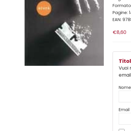
Formato:
Pagine: 
EAN: 978
€8,60
Tit
Vuoi 
email
Nom
Email