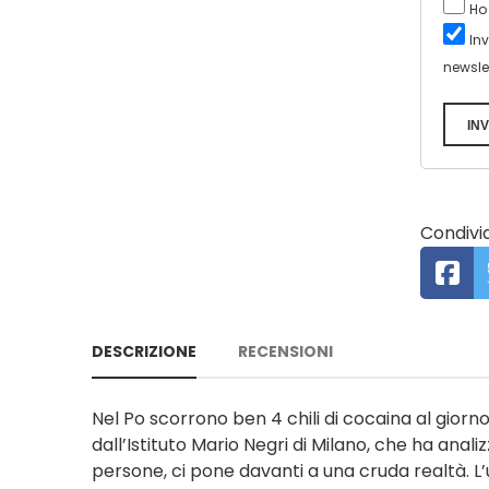
Ho
In
newsle
INV
Condivid
DESCRIZIONE
RECENSIONI
Nel Po scorrono ben 4 chili di cocaina al giorn
dall’Istituto Mario Negri di Milano, che ha anali
persone, ci pone davanti a una cruda realtà. 