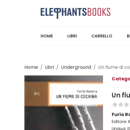
HOME
LIBRI
CARRELLO
B
Home
Libri
Underground
Un fiume di c
Catego
Un fi
Furio 
Editore: R
Lingua: I