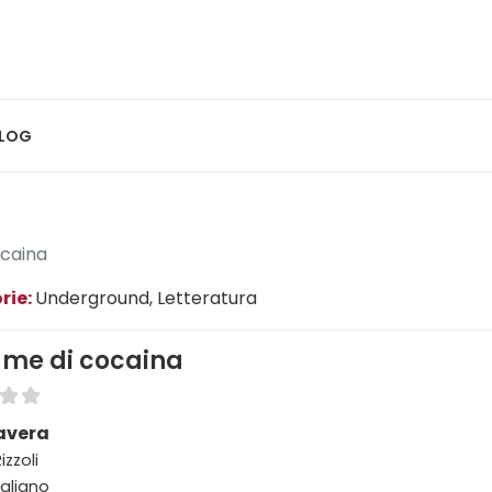
LOG
ocaina
rie:
Underground
, Letteratura
ume di cocaina
Ravera
izzoli
taliano