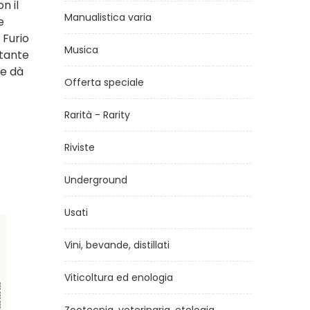
n il
Manualistica varia
e
 Furio
Musica
etante
he dà
Offerta speciale
Rarità - Rarity
Riviste
Underground
Usati
Vini, bevande, distillati
Viticoltura ed enologia