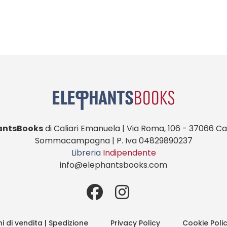
antsBooks
di Caliari Emanuela | Via Roma, 106 - 37066 Cas
Sommacampagna | P. Iva 04829890237
Libreria
Indipendente
info@elephantsbooks.com
i di vendita | Spedizione
Privacy Policy
Cookie Poli