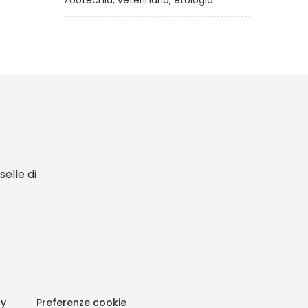
Zootecnia, veterinaria, etologia
elle di
cy
Preferenze cookie