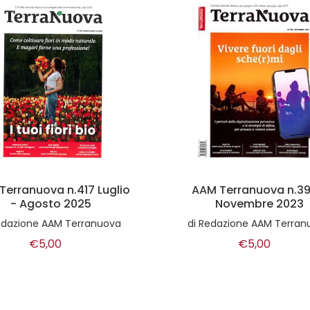
M Terranuova n.398 -
Dolce Vita n° 9
Novembre 2023
di
AA.VV.
edazione AAM Terranuova
€10,00
€5,00