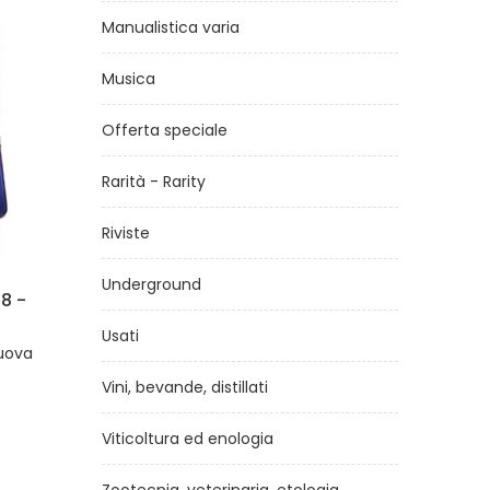
Manualistica varia
Musica
Offerta speciale
Rarità - Rarity
Riviste
Underground
Dolce vita n° 20
di
AA.VV
Usati
€10,00
Vini, bevande, distillati
Viticoltura ed enologia