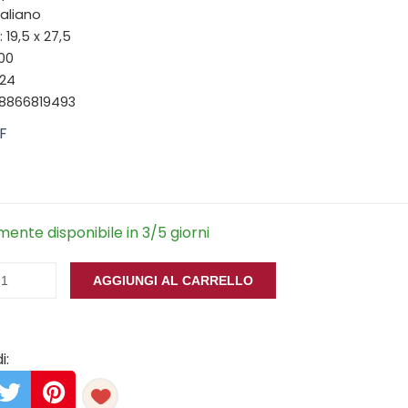
taliano
 19,5 x 27,5
100
024
88866819493
F
ente disponibile in 3/5 giorni
AGGIUNGI AL CARRELLO
i: