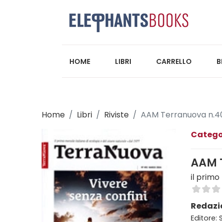
HOME
LIBRI
CARRELLO
B
Home
Libri
Riviste
AAM Terranuova n.4
Catego
AAM 
il primo
Redazi
Editore: S