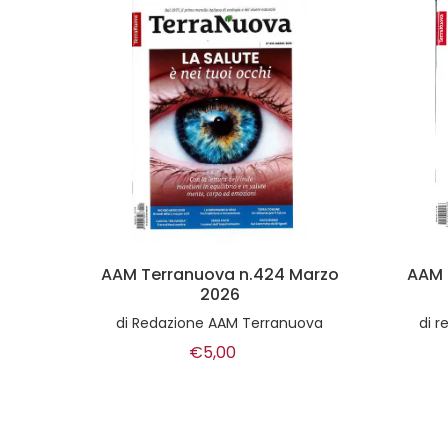
Marzo
AAM Terranuova n.417 Luglio
AA
- Agosto 2025
ova
di
redazione AAM Terranuova
di
R
€5,00