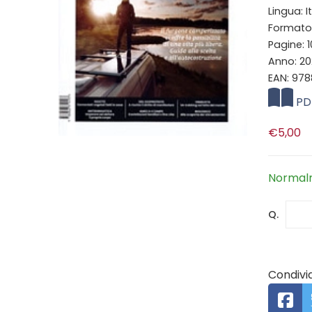
Lingua: I
Formato:
Pagine: 
Anno: 2
EAN: 97
PD
€5,00
Normalm
Q.
Condivid