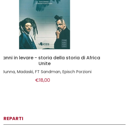
Dave Grohl - Nirvana, Foo Fighters e altre
disavventure
di
Martin James
€22,00
REPARTI