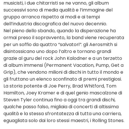
musicisti, i due chitarristi se ne vanno, gli album
successivi sono di media qualità e l’immagine del
gruppo arranca rispetto ai modi e ai tempi
dell’industria discografica del nuovo decennio.
Nel pieno dello sbando, quando la disperazione ha
ormai preso il sopravvento, la band viene recuperata
per un soffio da quattro “salvatori”: gli Aerosmith si
disintossicano uno dopo l’altro e tornano grandi
grazie al guru del rock John Kalodner e a un terzetto
di album immensi (Permanent Vacation, Pump, Get a
Grip), che vendono milioni di dischi in tutto il mondo e
gli fruttano un elenco sconfinato di premi prestigiosi.
La storia potente di Joe Perry, Brad Whitford, Tom
Hamilton, Joey Kramer e di quel genio mascalzone di
Steven Tyler continua fino a oggi tra grandi dischi,
qualche passo falso, migliaia di concerti di altissima
qualità e la stessa sfrontatezza di tutta una carriera,
eguagliata solo dai loro stessi maestri, i Rolling Stones.