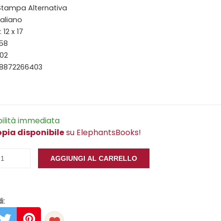
 Stampa Alternativa
taliano
12 x 17
158
002
88872266403
bilità immediata
opia disponibile
su ElephantsBooks!
AGGIUNGI AL CARRELLO
i: