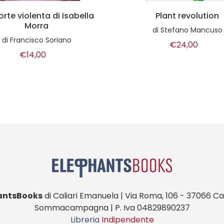
Plant revolution
Massoneria e fasci
di
Stefano Mancuso
di
Fabio Venzi
€24,00
€25,00
antsBooks
di Caliari Emanuela | Via Roma, 106 - 37066 Cas
Sommacampagna | P. Iva 04829890237
Libreria
Indipendente