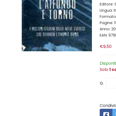
Editore:
Lingua: I
Formato: 
Pagine: 
Anno: 2
EAN: 97
€9,50
Disponi
Solo
1 c
Q.
Condivid