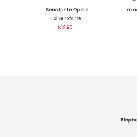
La morte violenta di Isabella
Morra
di
Francisco Soriano
€14,00
Eleph