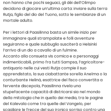
non hanno che pochi seguaci, gli dèi dell’Olimpo
decidono di giocare un’ultima carta: inviare sulla terra
Rutja, figlio del dio del Tuono, sotto le sembianze di un
mortale adulto.
Per i lettori di Paasilinna basta un simile inizio per
immaginare quali strampalate e folli avventure
seguiranno e quale subbuglio susciterà a Helsinki
l’arrivo di un dio a cavallo di un fulmine.
Accanto alla consueta vis comica e a personaggi
indimenticabili, primo fra tutti Sampsa, l’agricoltore-
antiquario nelle cui vesti Rutja compie il suo
apprendistato, la sua ciabattante sorella Anelma o la
conturbante Helinä, esattrice del fisco convertita a
fervente discepola, Paasilinna rivela una
stupefacente capacità di districarsi sia nel mondo
della mitologia che in quello dei media, tra le pagine
del Kalevala come tra quelle del Vangelo, per
scagliare le frecce del suo ironico sorriso contro una