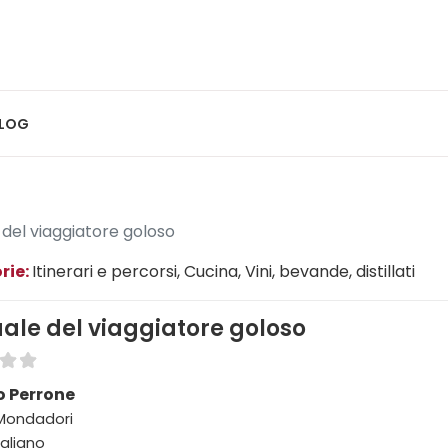
LOG
del viaggiatore goloso
rie:
Itinerari e percorsi
, Cucina
, Vini, bevande, distillati
le del viaggiatore goloso
o Perrone
 Mondadori
taliano