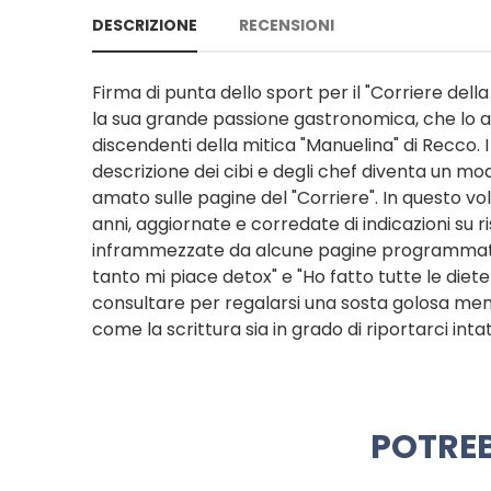
DESCRIZIONE
RECENSIONI
Firma di punta dello sport per il "Corriere del
la sua grande passione gastronomica, che lo a
discendenti della mitica "Manuelina" di Recco. I s
descrizione dei cibi e degli chef diventa un m
amato sulle pagine del "Corriere". In questo v
anni, aggiornate e corredate di indicazioni su r
inframmezzate da alcune pagine programmatich
tanto mi piace detox" e "Ho fatto tutte le die
consultare per regalarsi una sosta golosa men
come la scrittura sia in grado di riportarci intatt
POTREB