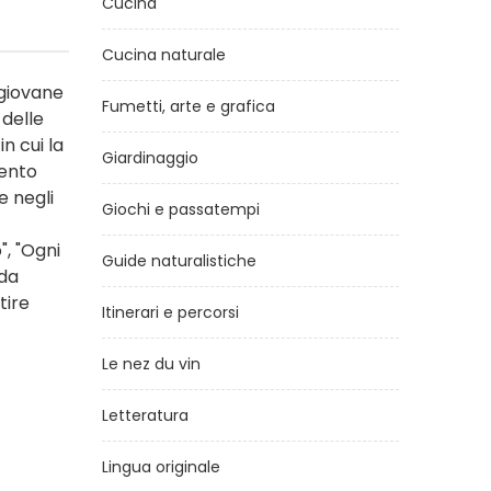
Cucina
Cucina naturale
 giovane
Fumetti, arte e grafica
delle
in cui la
Giardinaggio
mento
e negli
Giochi e passatempi
, "Ogni
Guide naturalistiche
 da
tire
Itinerari e percorsi
Le nez du vin
Letteratura
Lingua originale