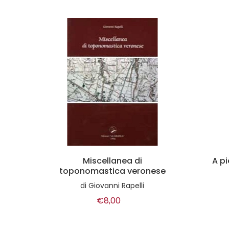
A piedi + bus sui monti del
Tos
ese
Lazio
di
Carlo Consiglio
di
S
€10,00