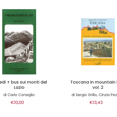
cana in mountain bike
Itinerari romantici 
vol. 2
bicicletta
ergio Grillo, Cinzia Pezzani
di
Gian Marco Pedron
€13,43
€7,75