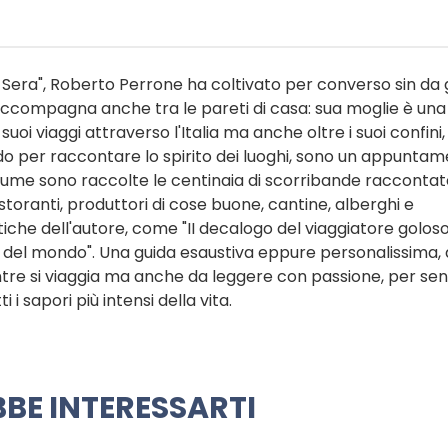
la Sera", Roberto Perrone ha coltivato per converso sin da
ccompagna anche tra le pareti di casa: sua moglie è una 
uoi viaggi attraverso l'Italia ma anche oltre i suoi confini, 
odo per raccontare lo spirito dei luoghi, sono un appunta
olume sono raccolte le centinaia di scorribande raccontat
istoranti, produttori di cose buone, cantine, alberghi e
e dell'autore, come "II decalogo del viaggiatore goloso"
te del mondo". Una guida esaustiva eppure personalissima,
tre si viaggia ma anche da leggere con passione, per sen
i i sapori più intensi della vita.
BE INTERESSARTI