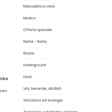
Manualistica varia
Musica
Offerta speciale
Rarità - Rarity
Riviste
Underground
Usati
in
Colli Berici
Esc
di
Alberto Girardi
Vini, bevande, distillati
i
di
C
€18,00
Viticoltura ed enologia