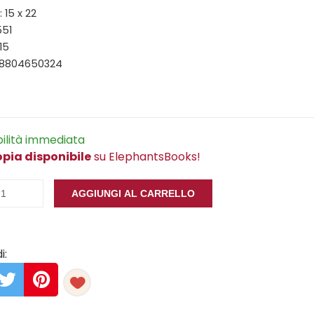
 15 x 22
551
15
88804650324
bilità immediata
opia disponibile
su ElephantsBooks!
AGGIUNGI AL CARRELLO
i: