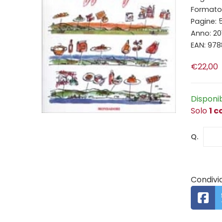
Formato:
Pagine: 
Anno: 20
EAN: 97
€22,00
Disponi
Solo
1 c
Q.
Condivid