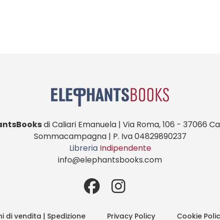
antsBooks
di Caliari Emanuela | Via Roma, 106 - 37066 Cas
Sommacampagna | P. Iva 04829890237
Libreria
Indipendente
info@elephantsbooks.com
i di vendita | Spedizione
Privacy Policy
Cookie Poli