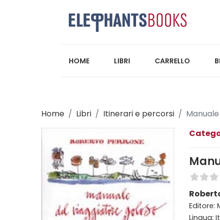
HOME
LIBRI
CARRELLO
B
Home
Libri
Itinerari e percorsi
Manuale 
Catego
Manua
Robert
Editore:
Lingua: I