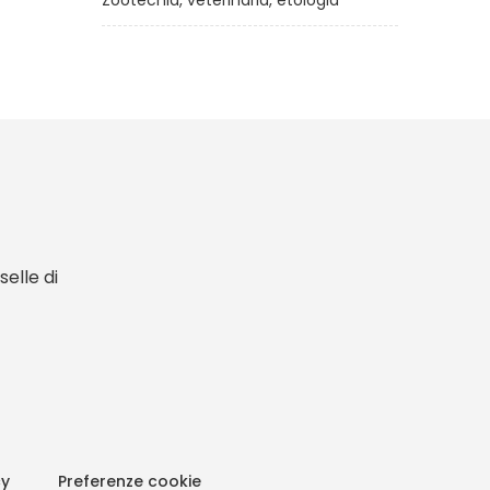
Zootecnia, veterinaria, etologia
elle di
cy
Preferenze cookie