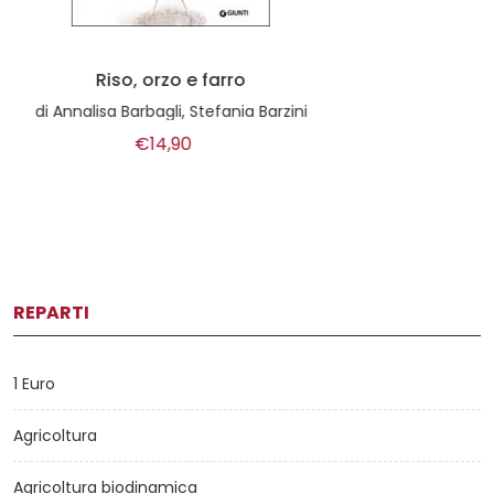
Il lardo di colonnata
di
Chiara Gatti De Marinis
€4,00
REPARTI
1 Euro
Agricoltura
Agricoltura biodinamica