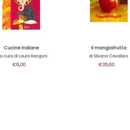
Il mangiafrutta
La sostanza del desid
di
Silvana Cavallaro
di
Gianni-Emilio Simone
€35,00
€14,00