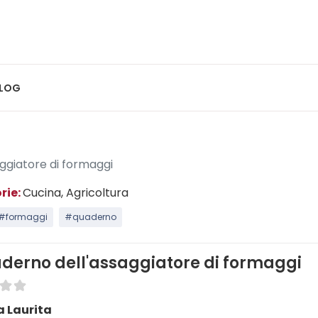
LOG
aggiatore di formaggi
rie:
Cucina
, Agricoltura
#formaggi
#quaderno
aderno dell'assaggiatore di formaggi
a Laurita