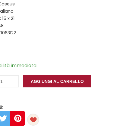
 Caseus
taliano
15 x 21
48
0063122
bilità immediata
AGGIUNGI AL CARRELLO
i: