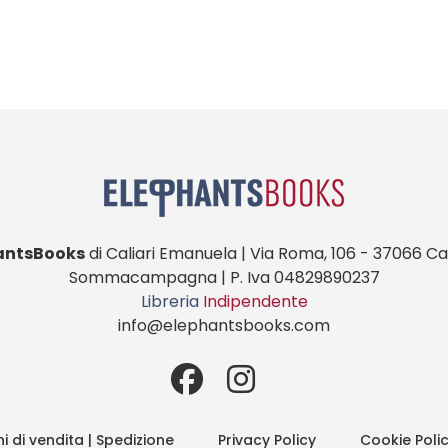
antsBooks
di Caliari Emanuela | Via Roma, 106 - 37066 Cas
Sommacampagna | P. Iva 04829890237
Libreria
Indipendente
info@elephantsbooks.com
i di vendita | Spedizione
Privacy Policy
Cookie Poli