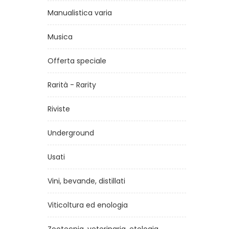
Manualistica varia
Musica
Offerta speciale
erio
La cucina del Montefeltro
Rarità - Rarity
tti
di
Graziano Pozzetto
Riviste
€17,00
Underground
Usati
Vini, bevande, distillati
Viticoltura ed enologia