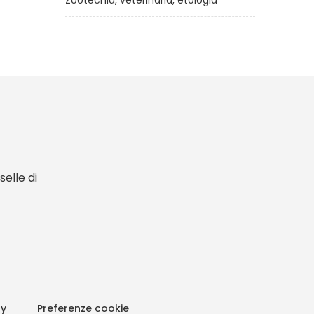
Zootecnia, veterinaria, etologia
elle di
cy
Preferenze cookie