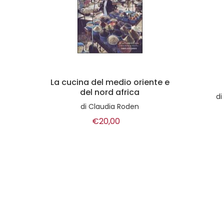
nte e
Cucine indiane
di
a cura di Laura Rangoni
€8,00