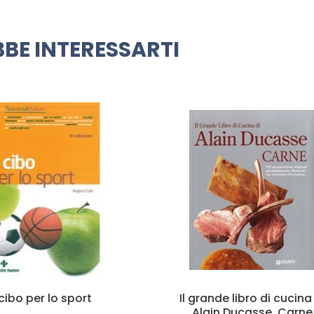
BE INTERESSARTI
rande libro di cucina di
Manuale di cucin
lain Ducasse. Carne
molecolare