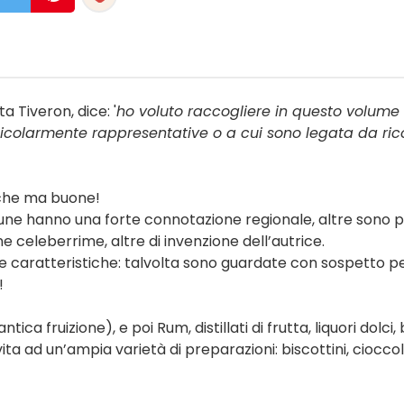
a Tiveron, dice: '
ho voluto raccogliere in questo volume 
icolarmente rappresentative o a cui sono legata da ric
poche ma buone!
cune hanno una forte connotazione regionale, altre sono p
 celeberrime, altre di invenzione dell’autrice.
caratteristiche: talvolta sono guardate con sospetto per
!
ntica fruizione), e poi Rum, distillati di frutta, liquori dolci,
 vita ad un’ampia varietà di preparazioni: biscottini, cioccol