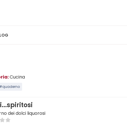
LOG
ria:
Cucina
#quaderno
i...spiritosi
rno dei dolci liquorosi