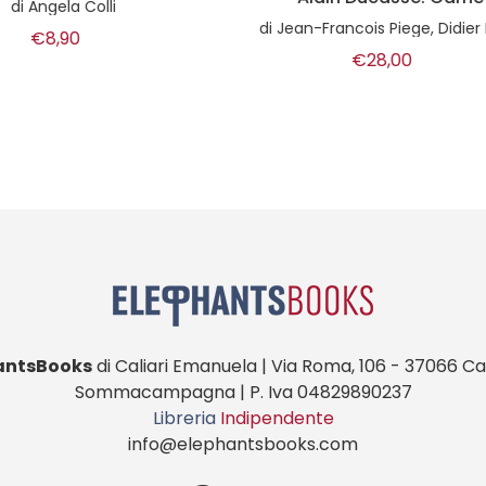
is Piege, Didier Elena, Franck Cerutti, Patrick Ogheard, Benoit Witz
di
Anne Cazor, Christine L
€28,00
€28,00
antsBooks
di Caliari Emanuela | Via Roma, 106 - 37066 Cas
Sommacampagna | P. Iva 04829890237
Libreria
Indipendente
info@elephantsbooks.com