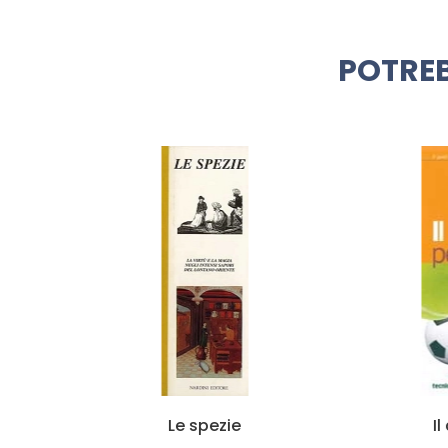
POTREB
Il cibo per lo sport
Il g
A