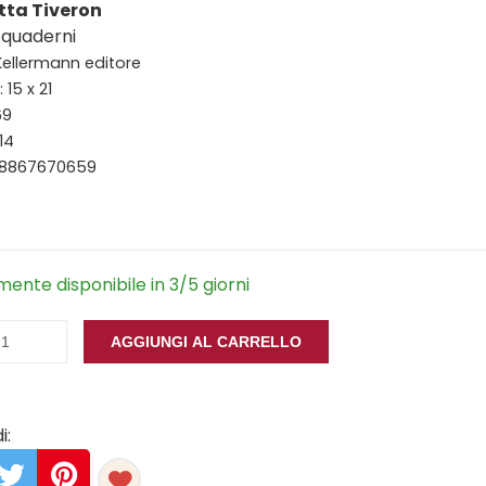
tta Tiveron
 quaderni
 Kellermann editore
15 x 21
69
14
88867670659
ente disponibile in 3/5 giorni
AGGIUNGI AL CARRELLO
i: