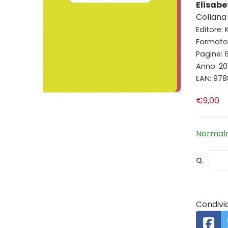
Elisabe
Collana
Editore:
Formato: 
Pagine: 
Anno: 20
EAN: 97
€9,00
Normalm
Q.
Condivid