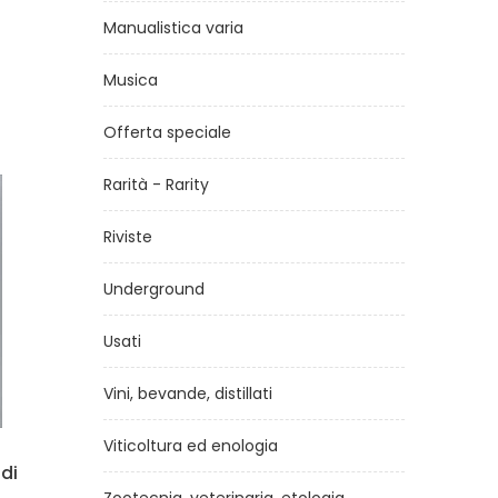
Manualistica varia
Musica
Offerta speciale
Rarità - Rarity
Riviste
Underground
Usati
Vini, bevande, distillati
Viticoltura ed enologia
a
Guida alla fermentazione
Dol