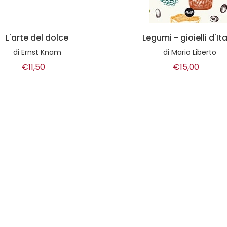
gumi - gioielli d'Italia
Food cost
di
Mario Liberto
di
Franco Luise
€15,00
€18,00