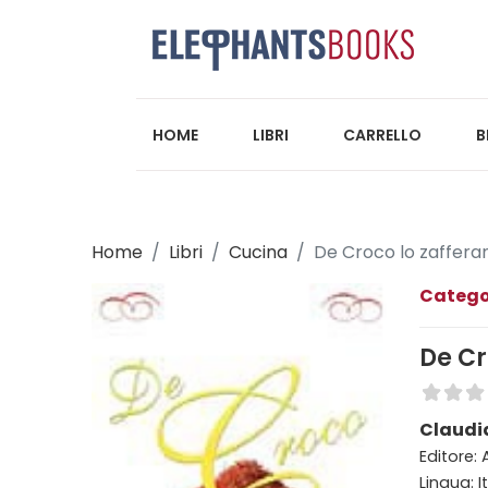
HOME
LIBRI
CARRELLO
B
Home
Libri
Cucina
De Croco lo zafferan
Catego
De Cr
Claudi
Editore:
Lingua: I