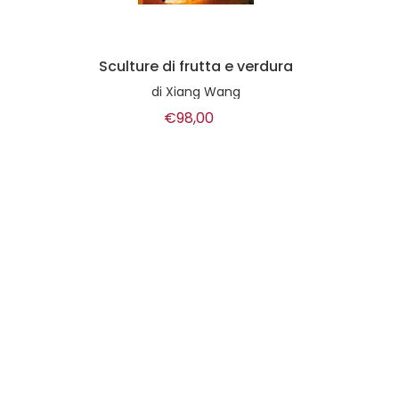
dura
L'arte del dolce
Le
di
Ernst Knam
€11,50