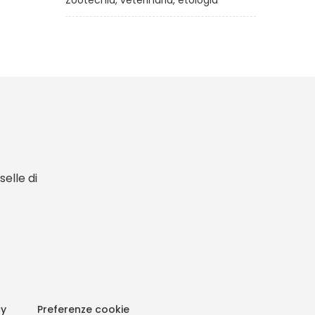
Zootecnia, veterinaria, etologia
elle di
cy
Preferenze cookie