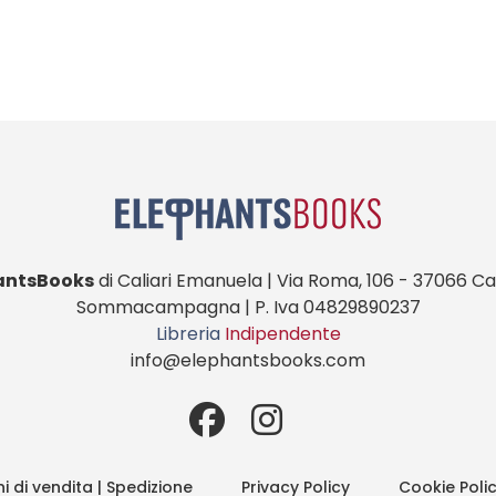
antsBooks
di Caliari Emanuela | Via Roma, 106 - 37066 Cas
Sommacampagna | P. Iva 04829890237
Libreria
Indipendente
info@elephantsbooks.com
i di vendita | Spedizione
Privacy Policy
Cookie Poli