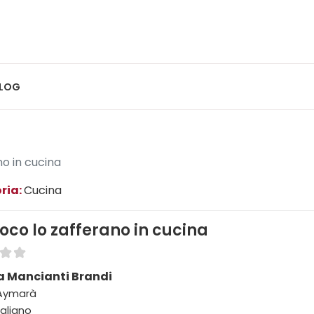
LOG
o in cucina
ria:
Cucina
oco lo zafferano in cucina
a Mancianti Brandi
 Aymarà
taliano