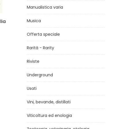
Manualistica varia
Musica
Dolcemente senza glutine
di
Ernst Knam
Offerta speciale
€13,90
Rarità - Rarity
Riviste
Underground
Usati
Vini, bevande, distillati
Viticoltura ed enologia