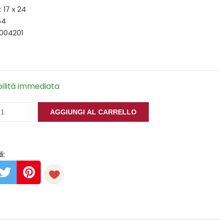
 17 x 24
64
9004201
bilità immediata
AGGIUNGI AL CARRELLO
i: