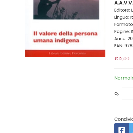
A.A.V.V
Editore: 
Lingua: I
Formato: 
Pagine: 
Anno: 20
EAN: 97
€12,00
Normalm
Q.
Condivid