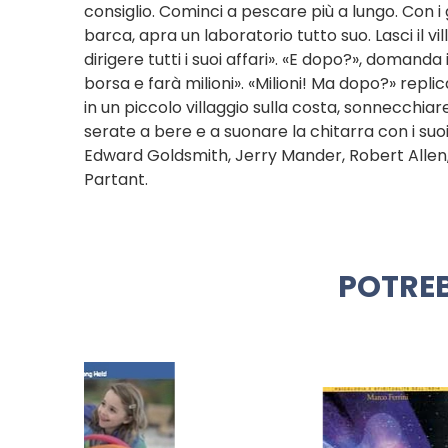
consiglio. Cominci a pescare più a lungo. Con 
barca, apra un laboratorio tutto suo. Lasci il v
dirigere tutti i suoi affari». «E dopo?», domand
borsa e farà milioni». «Milioni! Ma dopo?» repl
in un piccolo villaggio sulla costa, sonnecchiare,
serate a bere e a suonare la chitarra con i suoi
Edward Goldsmith, Jerry Mander, Robert Allen, 
Partant.
POTREB