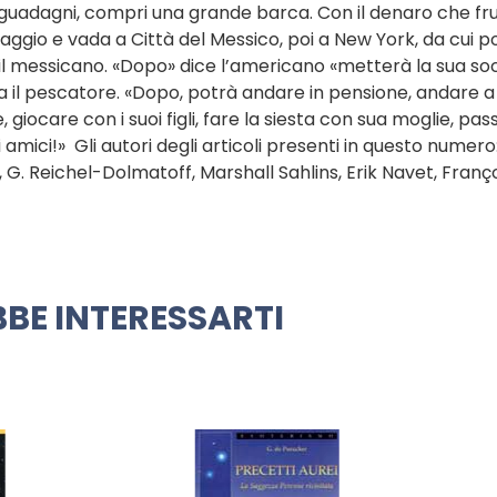
i guadagni, compri una grande barca. Con il denaro che fru
illaggio e vada a Città del Messico, poi a New York, da cui p
a il messicano. «Dopo» dice l’americano «metterà la sua soc
ica il pescatore. «Dopo, potrà andare in pensione, andare a
 giocare con i suoi figli, fare la siesta con sua moglie, pas
 amici!» Gli autori degli articoli presenti in questo numero
G. Reichel-Dolmatoff, Marshall Sahlins, Erik Navet, Franç
BE INTERESSARTI