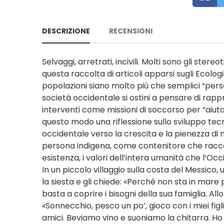
DESCRIZIONE
RECENSIONI
Selvaggi, arretrati, incivili. Molti sono gli ster
questa raccolta di articoli apparsi sugli Ecologi
popolazioni siano molto più che semplici “pers
società occidentale si ostini a pensare di rapp
interventi come missioni di soccorso per “aiuta
questo modo una riflessione sullo sviluppo tecn
occidentale verso la crescita e la pienezza di mez
persona indigena, come contenitore che raccogl
esistenza, i valori dell’intera umanità che l’Oc
In un piccolo villaggio sulla costa del Messi
la siesta e gli chiede: «Perché non sta in mare
basta a coprire i bisogni della sua famiglia. Al
«Sonnecchio, pesco un po’, gioco con i miei figli
amici. Beviamo vino e suoniamo la chitarra. Ho 