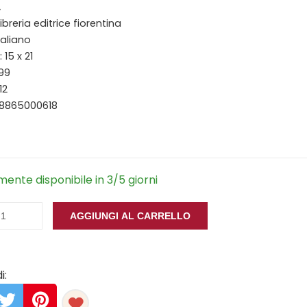
.
Libreria editrice fiorentina
taliano
15 x 21
199
12
88865000618
ente disponibile in 3/5 giorni
AGGIUNGI AL CARRELLO
i: