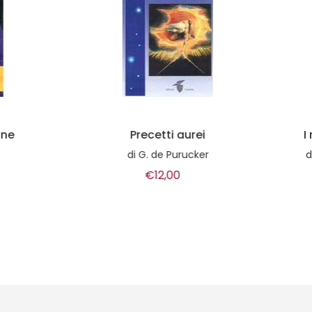
Precetti aurei
I rimedi di Santa Ilde
di
G. de Purucker
di
Marcello Stanzione, Alb
€12,00
€11,50