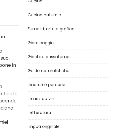
Cucina
Cucina naturale
Fumetti, arte e grafica
con
Giardinaggio
la
Giochi e passatempi
 suoi
mpone in
Guide naturalistiche
Itinerari e percorsi
a
enticato.
Le nez du vin
 facendo
idiana
Letteratura
miei
Lingua originale