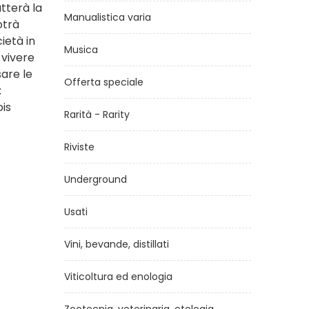
tterà la
Manualistica varia
otrà
ietà in
Musica
 vivere
sare le
Offerta speciale
:
ois
Rarità - Rarity
Riviste
Underground
Usati
Vini, bevande, distillati
Viticoltura ed enologia