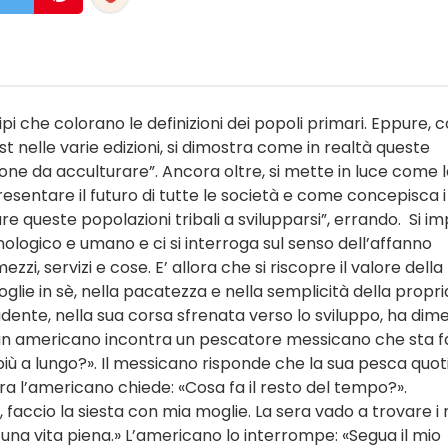
eotipi che colorano le definizioni dei popoli primari. Eppure, 
st nelle varie edizioni, si dimostra come in realtà queste
one da acculturare”. Ancora oltre, si mette in luce come 
resentare il futuro di tutte le società e come concepisca i
re queste popolazioni tribali a svilupparsi”, errando. Si i
ologico e umano e ci si interroga sul senso dell’affanno
zi, servizi e cose. E’ allora che si riscopre il valore della
ie in sè, nella pacatezza e nella semplicità della propri
cidente, nella sua corsa sfrenata verso lo sviluppo, ha dim
co, un americano incontra un pescatore messicano che sta
 più a lungo?». Il messicano risponde che la sua pesca quot
lora l’americano chiede: «Cosa fa il resto del tempo?».
, faccio la siesta con mia moglie. La sera vado a trovare i 
una vita piena.» L’americano lo interrompe: «Segua il mio