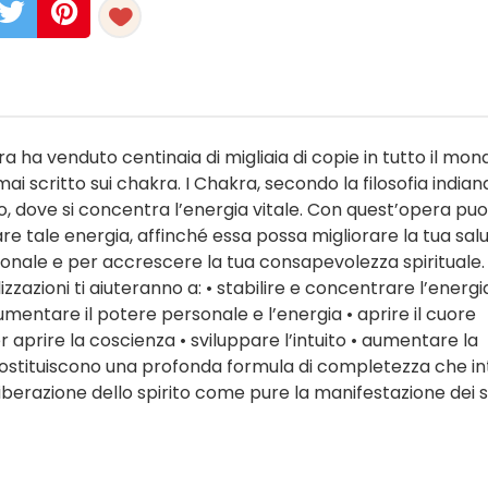
a ha venduto centinaia di migliaia di copie in tutto il mon
mai scritto sui chakra. I Chakra, secondo la filosofia indian
rpo, dove si concentra l’energia vitale. Con quest’opera puo
re tale energia, affinché essa possa migliorare la tua sal
onale e per accrescere la tua consapevolezza spirituale. 
lizzazioni ti aiuteranno a: • stabilire e concentrare l’energi
aumentare il potere personale e l’energia • aprire il cuore
 aprire la coscienza • sviluppare l’intuito • aumentare la
costituiscono una profonda formula di completezza che in
 liberazione dello spirito come pure la manifestazione dei s