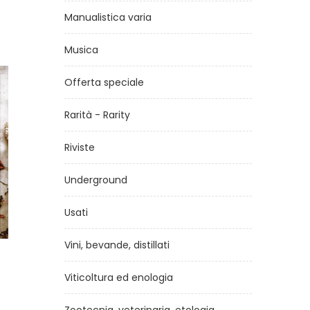
Manualistica varia
Musica
Offerta speciale
Rarità - Rarity
Riviste
Underground
Usati
Vini, bevande, distillati
e
La saggezza dell'innocenza
Yoga
llezza
v
Viticoltura ed enologia
di
Osho Rajneesh
di
Madan 
€8,50