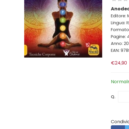
Anodea
Editore:
Lingua: I
Formato:
Pagine: 
Anno: 20
EAN: 97
€24,90
Normalm
Q.
Condivid