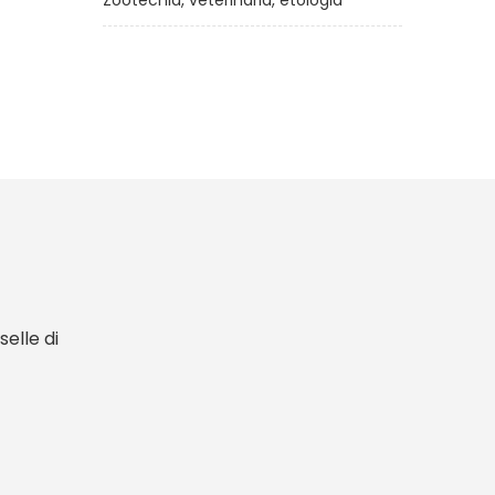
Zootecnia, veterinaria, etologia
elle di