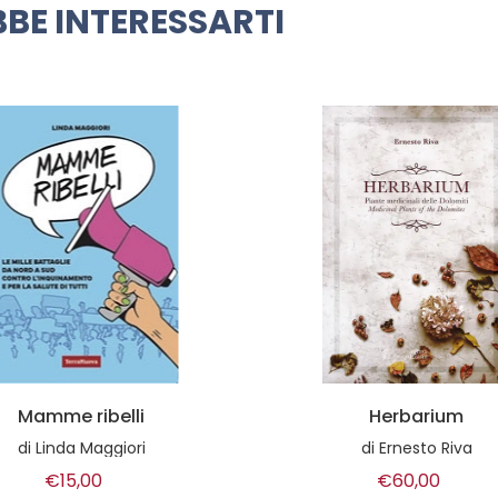
BE INTERESSARTI
Herbarium
Wabi Sabi. Scoprir
nell'imperfezione la be
di
Ernesto Riva
delle cose
€60,00
di
Tomás Navarro