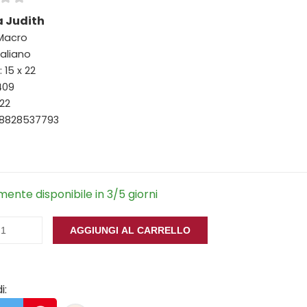
 Judith
 Macro
taliano
 15 x 22
409
22
88828537793
ente disponibile in 3/5 giorni
AGGIUNGI AL CARRELLO
i: