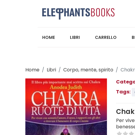
HOME
LIBRI
CARRELLO
B
Home
Libri
Corpo, mente, spirito
Chakra
Catego
Tags:
Chakr
Per vive
benesse