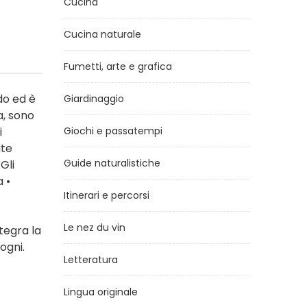
Cucina
Cucina naturale
Fumetti, arte e grafica
do ed è
Giardinaggio
a, sono
i
Giochi e passatempi
ute
Guide naturalistiche
Gli
a •
Itinerari e percorsi
Le nez du vin
tegra la
ogni.
Letteratura
Lingua originale