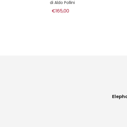
notta
di
Aldo Pollini
€165,00
Eleph