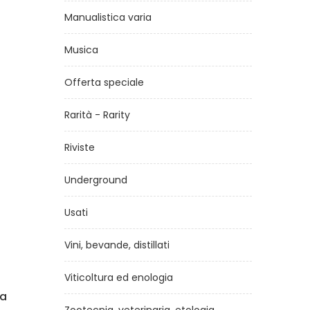
Manualistica varia
Musica
Offerta speciale
Rarità - Rarity
Riviste
Underground
Usati
Vini, bevande, distillati
Viticoltura ed enologia
ra
Ecologia forestale
La