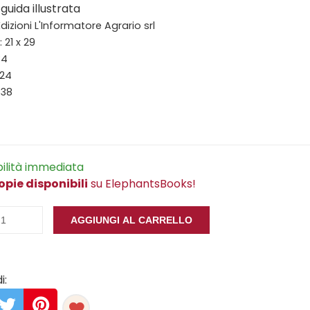
guida illustrata
Edizioni L'Informatore Agrario srl
 21 x 29
34
024
638
bilità immediata
opie disponibili
su ElephantsBooks!
AGGIUNGI AL CARRELLO
i: