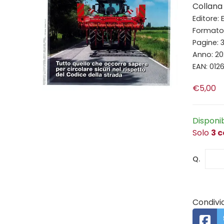
Collana 
Editore: 
Formato:
Pagine: 
Anno: 2
EAN: 012
€5,00
Disponi
Solo
3 c
Q.
Condivid