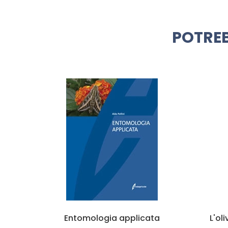
POTREB
ri
Entomologia applicata
L'ol