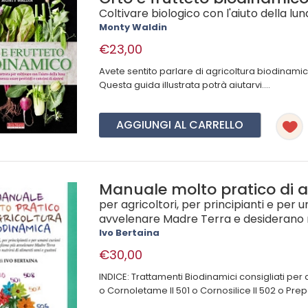
Coltivare biologico con l'aiuto della lun
Monty Waldin
€23,00
Avete sentito parlare di agricoltura biodinami
Questa guida illustrata potrà aiutarvi....
AGGIUNGI AL CARRELLO
Manuale molto pratico di a
per agricoltori, per principianti e per 
avvelenare Madre Terra e desiderano nut
Ivo Bertaina
€30,00
INDICE: Trattamenti Biodinamici consigliati pe
o Cornoletame Il 501 o Cornosilice Il 502 o Prepar