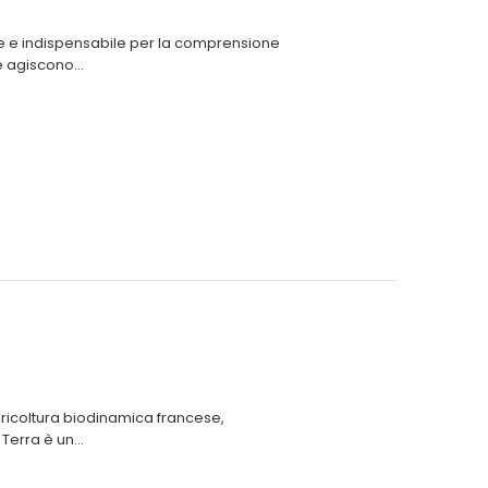
e e indispensabile per la comprensione
e agiscono...
agricoltura biodinamica francese,
erra è un...