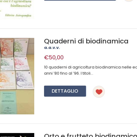
Quaderni di biodinamica
a.a.v.v.
€50,00
10 quaderni di agricoltura biodinamica nelle e
anni ’80 fino al ’96. I titoli...
DETTAGLIO
Orto e frutteto biodinamic