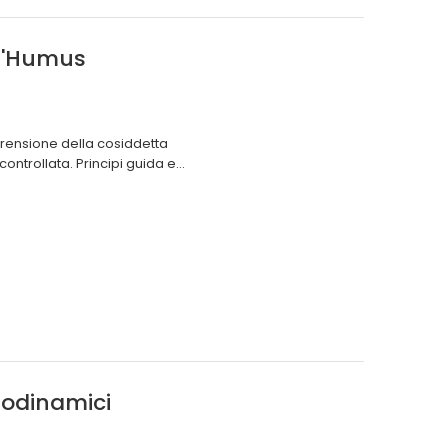
 l'Humus
prensione della cosiddetta
trollata. Principi guida e...
biodinamici