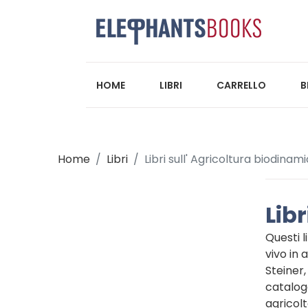
HOME
LIBRI
CARRELLO
B
Home
Libri
Libri sull' Agricoltura biodinam
Libr
Questi 
vivo in 
Steiner,
catalogo
agricolt