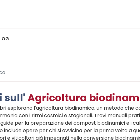
LOG
ica
i sull'
Agricoltura biodinam
libri esplorano l'agricoltura biodinamica, un metodo che 
armonia con i ritmi cosmici e stagionali. Trovi manuali pratici
 guide per la preparazione dei compost biodinamici e i cale
 include opere per chi si avvicina per la prima volta a q
ori e viticoltori già impegnati nella conversione biodinami