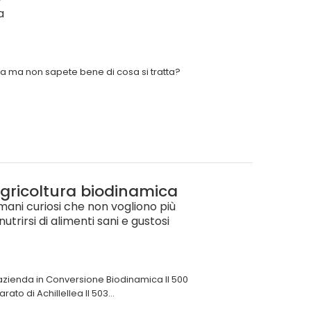
a
ca ma non sapete bene di cosa si tratta?
gricoltura biodinamica
umani curiosi che non vogliono più
rirsi di alimenti sani e gustosi
r azienda in Conversione Biodinamica Il 500
ato di Achillellea Il 503...