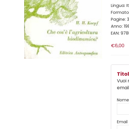
Lingua: I
Formato: 
Pagine: 3
Anno: 19
EAN: 97
€6,00
Tit
Vuoi 
email
Nom
Email