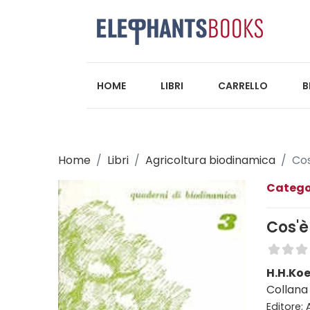
HOME
LIBRI
CARRELLO
B
Home
Libri
Agricoltura biodinamica
Cos
Catego
Cos'è
H.H.Ko
Collana
Editore: