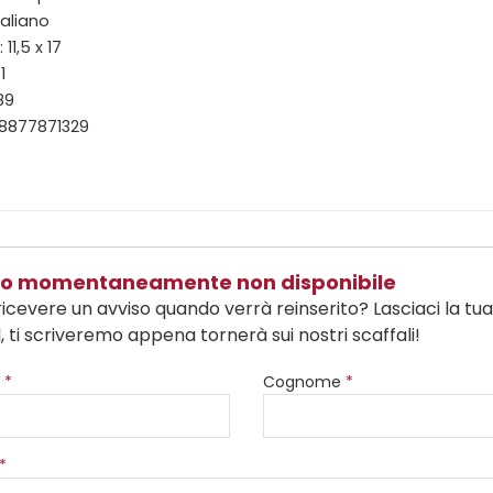
taliano
11,5 x 17
1
89
88877871329
olo momentaneamente non disponibile
ricevere un avviso quando verrà reinserito? Lasciaci la tu
, ti scriveremo appena tornerà sui nostri scaffali!
e
*
Cognome
*
*