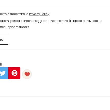
 letto e accettato la
Privacy Policy
viatemi periodicamente aggiornamenti e novità librarie attraverso la
tter ElephantsBooks
IA
i: