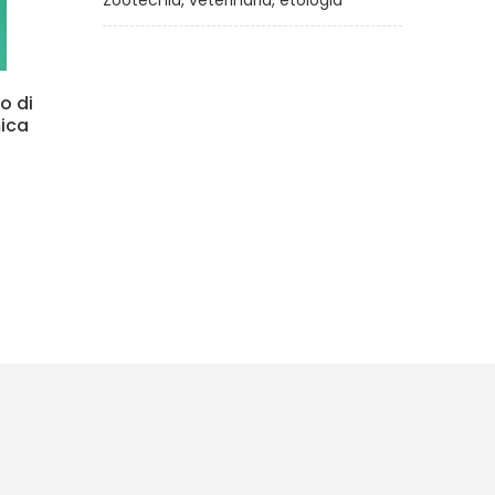
Zootecnia, veterinaria, etologia
mica
Orto biodinamico familiare.
Coltivare piccoli spazi
secondo natura
di
Wolfgang Scheibe, Davide Rizzi
€18,00