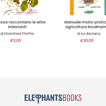
uale molto pratico di
Agricoltura biodina
ricoltura biodinamica
di
Hugh Lovel
di
Ivo Bertaina
€23,00
€30,00