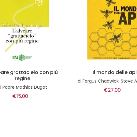
Il mondo delle api
Fauna d'Italia vol. X
Hirudinea
wick, Steve Alton, Emma Sarah Tennant, Bill Fitzmaurice, Judy Earl
di
a cura di Alessandro Mi
€27,00
€45,00