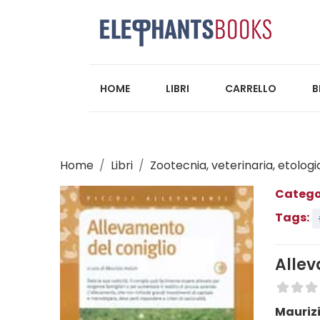
HOME
LIBRI
CARRELLO
B
Home
Libri
Zootecnia, veterinaria, etologi
Catego
Tags:
Allev
Mauriz