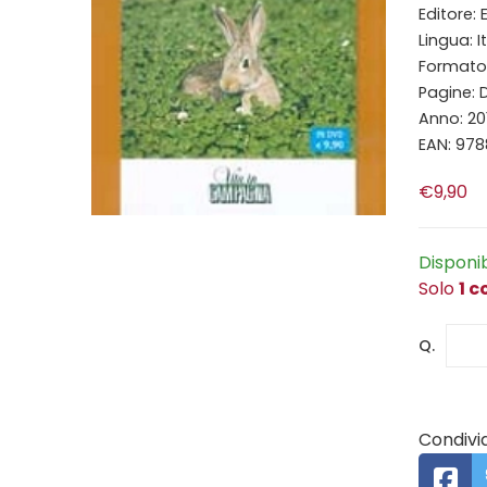
Editore: 
Lingua: I
Formato
Pagine: 
Anno: 20
EAN: 97
€9,90
Disponi
Solo
1 c
Q.
Condivid