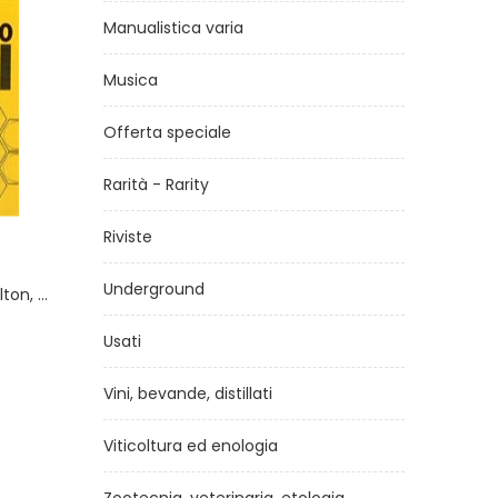
Manualistica varia
Musica
Offerta speciale
Rarità - Rarity
Riviste
V -
Api - regine e operaie al
Guid
servizio dell'uomo
del
Underground
nelli
di
Pr Henri Joyeux, Nicolas Bouguet
Usati
€19,00
Vini, bevande, distillati
Viticoltura ed enologia