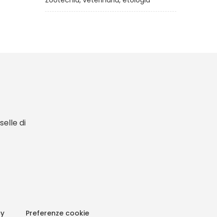
Zootecnia, veterinaria, etologia
elle di
cy
Preferenze cookie