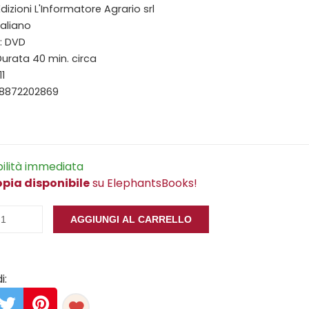
Edizioni L'Informatore Agrario srl
taliano
: DVD
Durata 40 min. circa
11
88872202869
bilità immediata
opia disponibile
su ElephantsBooks!
AGGIUNGI AL CARRELLO
i: