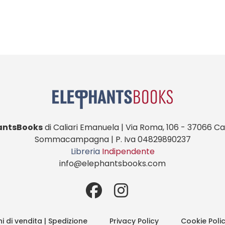
antsBooks
di Caliari Emanuela | Via Roma, 106 - 37066 Cas
Sommacampagna | P. Iva 04829890237
Libreria
Indipendente
info@elephantsbooks.com
i di vendita | Spedizione
Privacy Policy
Cookie Poli