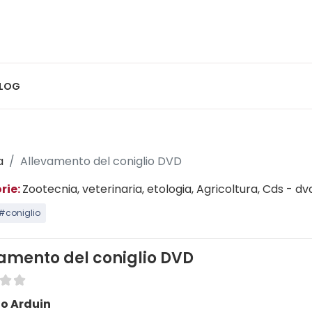
LOG
a
Allevamento del coniglio DVD
rie:
Zootecnia, veterinaria, etologia
, Agricoltura
, Cds - dv
#coniglio
amento del coniglio DVD
io Arduin