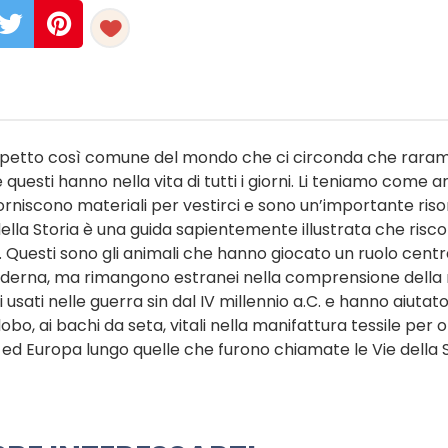
 aspetto così comune del mondo che ci circonda che rara
esti hanno nella vita di tutti i giorni. Li teniamo come a
orniscono materiali per vestirci e sono un’importante riso
ella Storia è una guida sapientemente illustrata che risc
e. Questi sono gli animali che hanno giocato un ruolo centr
moderna, ma rimangono estranei nella comprensione della
i usati nelle guerra sin dal IV millennio a.C. e hanno aiutato
o, ai bachi da seta, vitali nella manifattura tessile per o
ed Europa lungo quelle che furono chiamate le Vie della 