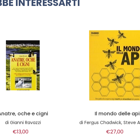
BE INTERESSARTI
Il mondo delle api
La nuova stalla da la
wick, Steve Alton, Emma Sarah Tennant, Bill Fitzmaurice, Judy Earl
di
a cura di Roberto Barto
€27,00
€15,00