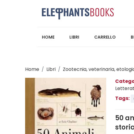
HOME
LIBRI
CARRELLO
B
Home
Libri
Zootecnia, veterinaria, etologi
Catego
Lettera
Tags:
50 an
stori