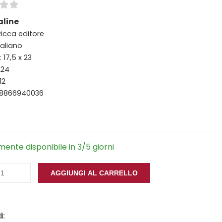
aline
Ricca editore
taliano
 17,5 x 23
224
12
88866940036
ente disponibile in 3/5 giorni
AGGIUNGI AL CARRELLO
i: