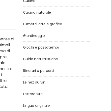
Cucina
Cucina naturale
Fumetti, arte e grafica
Giardinaggio
mente ci
nimali
Giochi e passatempi
rsa di
opre
Guide naturalistiche
ale
 nostra
Itinerari e percorsi
 i
ltre
Le nez du vin
Seta.
Letteratura
Lingua originale