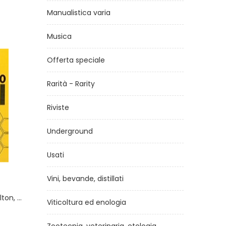
Manualistica varia
Musica
Offerta speciale
Rarità - Rarity
Riviste
Underground
Usati
Vini, bevande, distillati
tte
Il libro del miele dall'alveare
al raccolto
lini
Viticoltura ed enologia
di
Gianni Ravazzi
€12,90