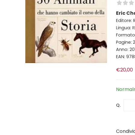
Eric Ch
Editore: 
Lingua: I
Formato:
Pagine: 
Anno: 20
EAN: 97
€20,00
Normalm
Q.
Condivid