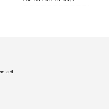
Zootecnia, veterinaria, etologia
elle di