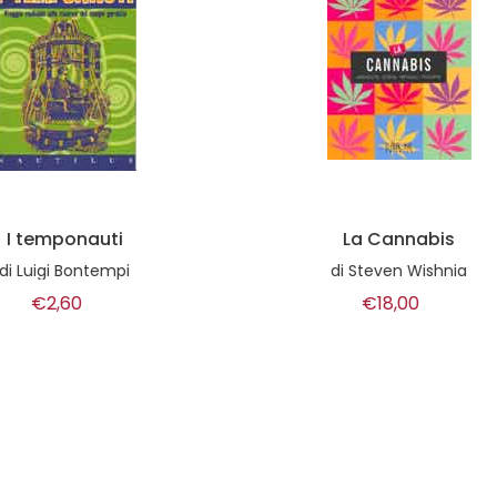
La Cannabis
Le culture della visio
di
Steven Wishnia
di
AA.VV.
€18,00
€10,00