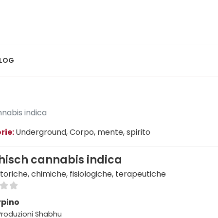
LOG
nabis indica
rie:
Underground
, Corpo, mente, spirito
hisch cannabis indica
storiche, chimiche, fisiologiche, terapeutiche
rpino
 Produzioni Shabhu