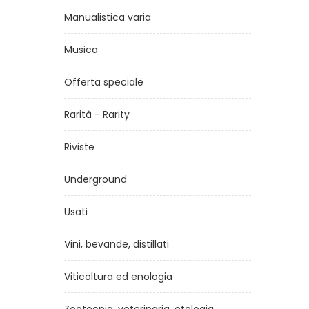
Manualistica varia
Musica
Offerta speciale
Rarità - Rarity
Riviste
ne 2
Storia dei freak
di
Omar López Mato
Underground
€18,00
Usati
Vini, bevande, distillati
Viticoltura ed enologia