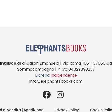
antsBooks
di Caliari Emanuela | Via Roma, 106 - 37066 Cas
Sommacampagna | P. Iva 04829890237
Libreria
Indipendente
info@elephantsbooks.com
i di vendita | Spedizione
Privacy Policy
Cookie Poli