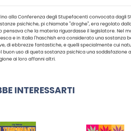
ino alla Conferenza degli Stupefacenti convocata dagli Sta
"sostanze psichiche, pi chiamate "droghe", era regolato dall
o pensava che la materia riguardasse il legislatore. Nel 
desca e in Italia l'haschish era considerato una sostanza b
e, di ebbrezze fantastiche, e quelli specialmente cui natu
l buon uso di queta sostanza psichica una soddisfazione al
ione ai loro affanni altri.
BE INTERESSARTI