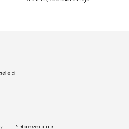
Zootecnia, veterinaria, etologia
elle di
cy
Preferenze cookie