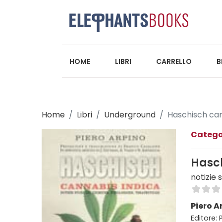
HOME
LIBRI
CARRELLO
B
Home
Libri
Underground
Haschisch can
Catego
Hasc
notizie 
Piero A
Editore: