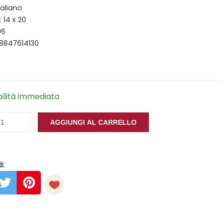
taliano
 14 x 20
96
88847614130
bilità immediata
AGGIUNGI AL CARRELLO
i: