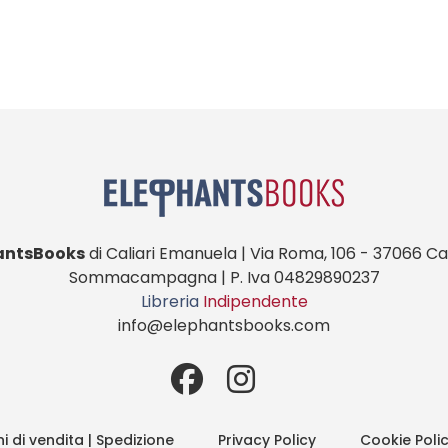
antsBooks
di Caliari Emanuela | Via Roma, 106 - 37066 Cas
Sommacampagna | P. Iva 04829890237
Libreria
Indipendente
info@elephantsbooks.com
i di vendita | Spedizione
Privacy Policy
Cookie Poli