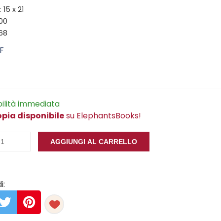
15 x 21
100
668
F
bilità immediata
opia disponibile
su ElephantsBooks!
AGGIUNGI AL CARRELLO
i: