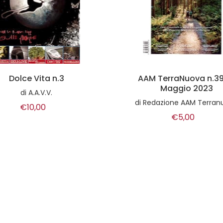
M TerraNuova n.393 -
AAM Terranuova n.416 
Maggio 2023
2025
edazione AAM Terranuova
di
redazione AAM Terran
€5,00
€5,00