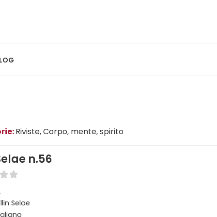
LOG
rie:
Riviste
, Corpo, mente, spirito
 Selae n.56
.
llin Selae
taliano