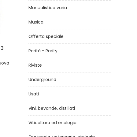
Manualistica varia
Musica
Offerta speciale
Giugno
Il Lecito n.3 - rivista
Rarità - Rarity
di
A.A.V.V.
uova
Riviste
€10,00
Underground
Usati
Vini, bevande, distillati
Viticoltura ed enologia