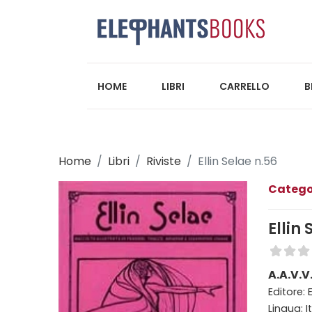
HOME
LIBRI
CARRELLO
B
Home
Libri
Riviste
Ellin Selae n.56
Catego
Ellin
A.A.V.V
Editore: E
Lingua: I