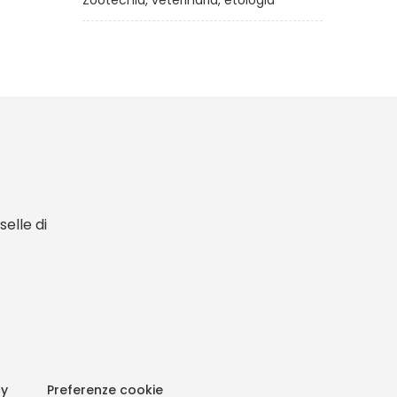
Zootecnia, veterinaria, etologia
elle di
cy
Preferenze cookie