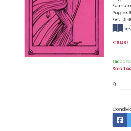
Formato: 
Pagine: 
EAN: 011
PD
€10,00
Disponi
Solo
1 c
Q.
Condivid