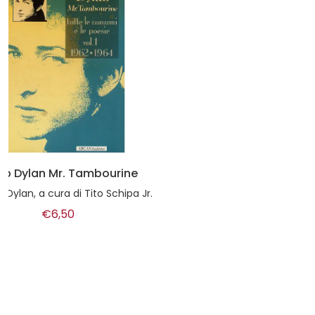
Distorsioni suoni e tracce
di
Giampiero Capra
€20,00