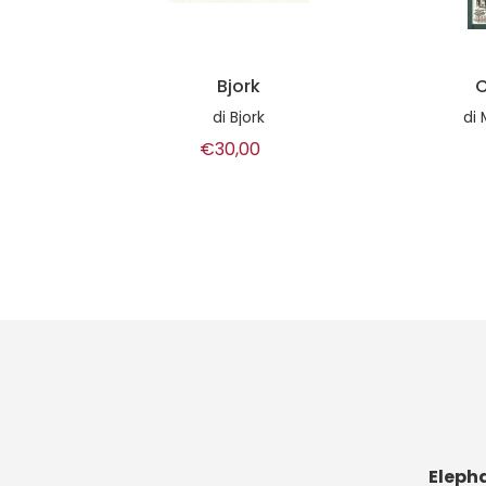
Classic rock posters
di
Mike Farren, Dennis loren
€39,00
Eleph