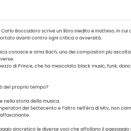
Carlo Boccadoro scrive un libro inedito e inatteso, in cui 
rtato avanti contro ogni critica o avversità.
sica conosce e ama Bach, uno dei compositori piú ascoltat
verse.
pezzo di Prince, che ha mescolato black music, funk, danc
ti del proprio tempo?
nella storia della musica.
mperatori del Settecento e l’altro nell’èra di Mtv, non cam
 affascinante.
ggio sincretico le diverse voci che affollano il paesaggio