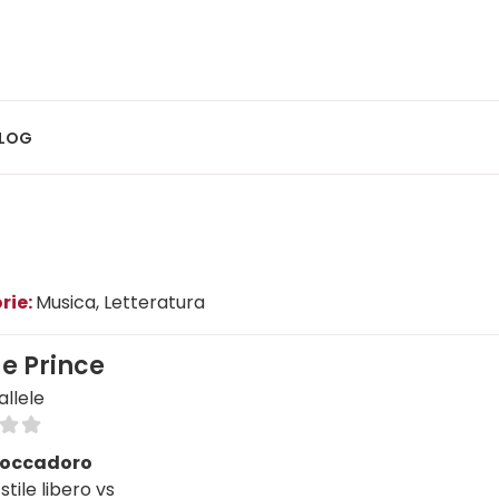
LOG
rie:
Musica
, Letteratura
e Prince
allele
Boccadoro
stile libero vs