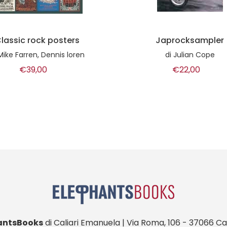
Japrocksampler
Una mattina mi son sve
di
Julian Cope
di
Giovanna Marini
€22,00
€15,50
antsBooks
di Caliari Emanuela | Via Roma, 106 - 37066 Cas