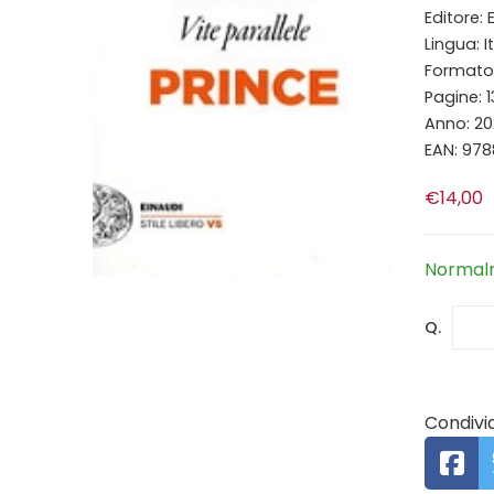
Editore: 
Lingua: I
Formato: 
Pagine: 
Anno: 20
EAN: 97
€14,00
Normalm
Q.
Condivid