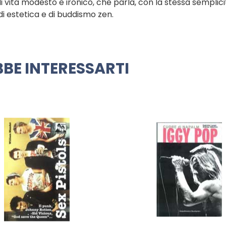
di vita modesto e ironico, che parla, con la stessa semplicit
di estetica e di buddismo zen.
BE INTERESSARTI