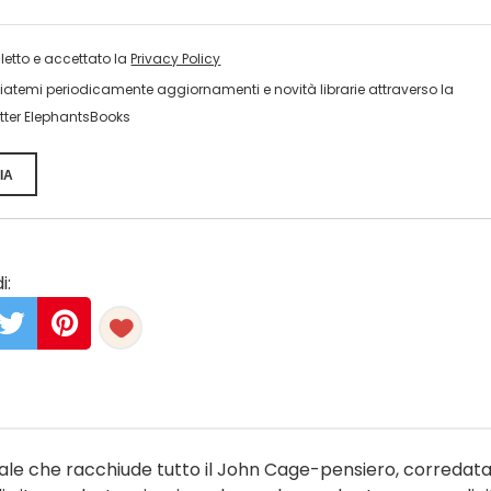
 letto e accettato la
Privacy Policy
viatemi periodicamente aggiornamenti e novità librarie attraverso la
tter ElephantsBooks
IA
i:
ideale che racchiude tutto il John Cage-pensiero, corredat