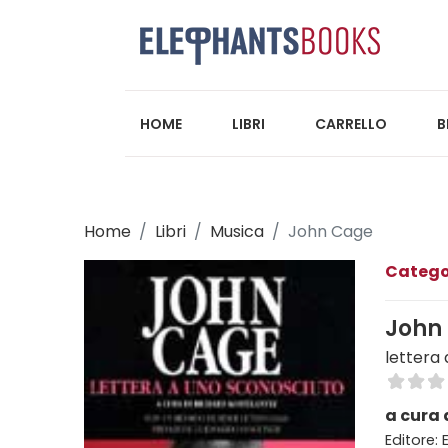
HOME
LIBRI
CARRELLO
B
Home
Libri
Musica
John Cage
Catego
John
lettera
a cura 
Editore: 