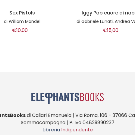
y Pop cuore di napalm
Born on the Bayo
iele Lunati, Andrea Valentini
di
Maurizio Galli, Aldo Pe
€15,00
€25,00
antsBooks
di Caliari Emanuela | Via Roma, 106 - 37066 Cas
Sommacampagna | P. Iva 04829890237
Libreria
Indipendente