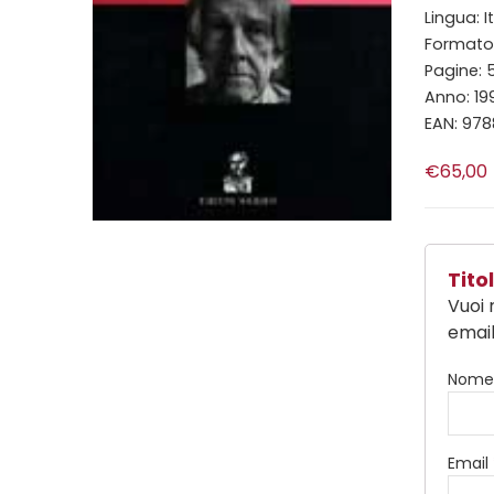
Lingua: I
Formato:
Pagine: 
Anno: 19
EAN: 97
€65,00
Tit
Vuoi 
email
Nom
Email