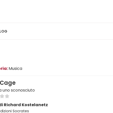
LOG
ria:
Musica
 Cage
 a uno sconosciuto
di Richard Kostelanetz
Edizioni Socrates