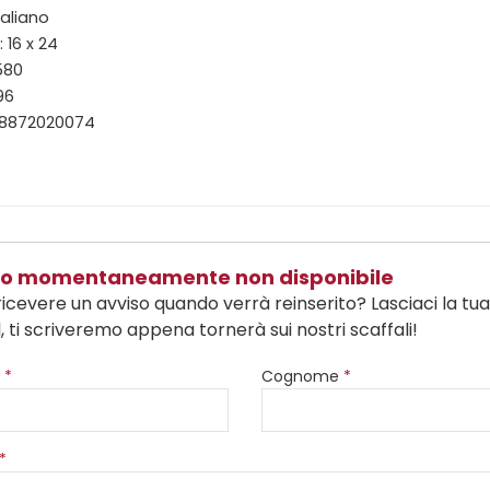
taliano
 16 x 24
580
96
88872020074
olo momentaneamente non disponibile
ricevere un avviso quando verrà reinserito? Lasciaci la tu
, ti scriveremo appena tornerà sui nostri scaffali!
e
*
Cognome
*
*