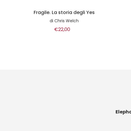
 Yes
Sex Pistols
Igg
di
William Mandel
di
Gabr
€10,00
Eleph