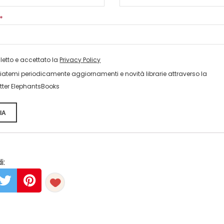
*
 letto e accettato la
Privacy Policy
viatemi periodicamente aggiornamenti e novità librarie attraverso la
tter ElephantsBooks
IA
i: