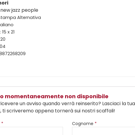
nori
 new jazz people
 Stampa Alternativa
taliano
15 x 21
320
004
88872268209
olo momentaneamente non disponibile
ricevere un avviso quando verrà reinserito? Lasciaci la tu
, ti scriveremo appena tornerà sui nostri scaffali!
e
*
Cognome
*