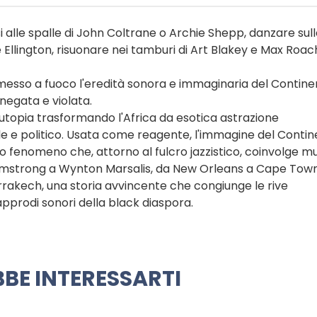
si alle spalle di John Coltrane o Archie Shepp, danzare sull
 Ellington, risuonare nei tamburi di Art Blakey e Max Roac
 messo a fuoco l'eredità sonora e immaginaria del Contin
 negata e violata.
 e utopia trasformando l'Africa da esotica astrazione
e e politico. Usata come reagente, l'immagine del Conti
o fenomeno che, attorno al fulcro jazzistico, coinvolge mu
 Armstrong a Wynton Marsalis, da New Orleans a Cape Town
akech, una storia avvincente che congiunge le rive
 approdi sonori della black diaspora.
BE INTERESSARTI