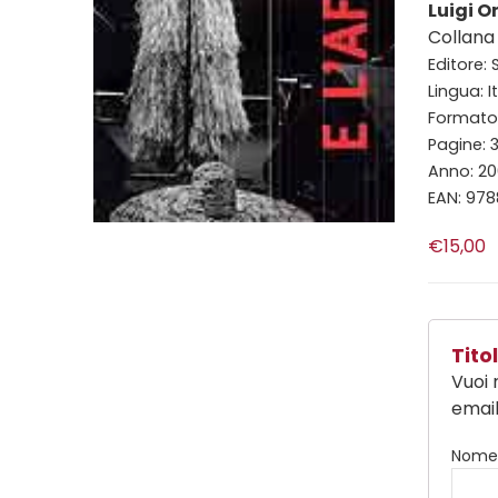
Luigi O
Collana
Editore:
Lingua: I
Formato: 
Pagine: 
Anno: 2
EAN: 97
€15,00
Tit
Vuoi 
email
Nom