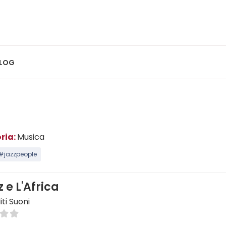
LOG
ria:
Musica
#jazzpeople
z e L'Africa
iti Suoni