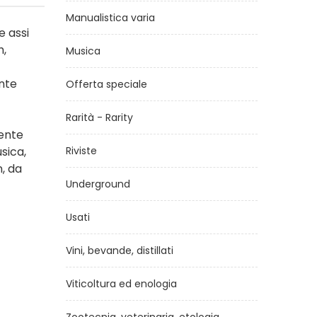
Manualistica varia
e assi
h,
Musica
ente
Offerta speciale
Rarità - Rarity
nente
sica,
Riviste
, da
Underground
Usati
Vini, bevande, distillati
Viticoltura ed enologia