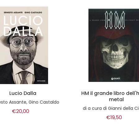
Lucio Dalla
HM il grande libro dell
metal
esto Assante, Gino Castaldo
di
a cura di Gianni della 
€20,00
€19,50