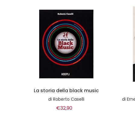
ria di
La storia della black music
di
Roberto Caselli
di
Ern
€32,90