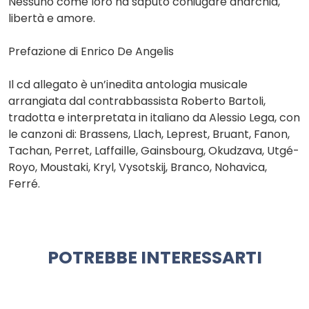
Nessuno come loro ha saputo coniugare anarchia,
libertà e amore.
Prefazione di Enrico De Angelis
Il cd allegato è un’inedita antologia musicale
arrangiata dal contrabbassista Roberto Bartoli,
tradotta e interpretata in italiano da Alessio Lega, con
le canzoni di: Brassens, Llach, Leprest, Bruant, Fanon,
Tachan, Perret, Laffaille, Gainsbourg, Okudzava, Utgé-
Royo, Moustaki, Kryl, Vysotskij, Branco, Nohavica,
Ferré.
POTREBBE INTERESSARTI