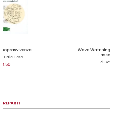
Wave Watching - una guida illustrata per
l'osservatore di onde
di
Gavin Pretor-Pinney
€20,00
REPARTI