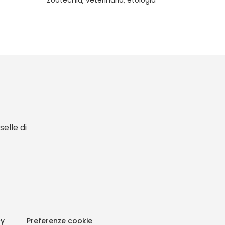
Zootecnia, veterinaria, etologia
elle di
cy
Preferenze cookie