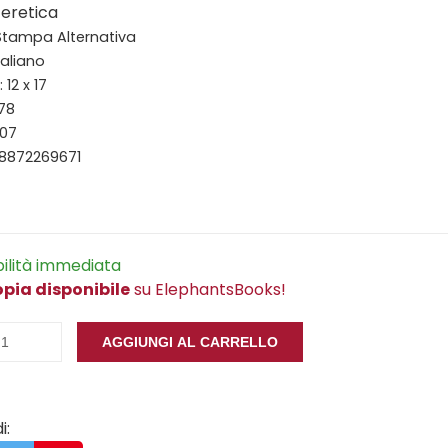
 eretica
 Stampa Alternativa
taliano
12 x 17
178
007
88872269671
bilità immediata
opia disponibile
su ElephantsBooks!
AGGIUNGI AL CARRELLO
i: