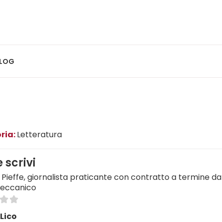
LOG
ria:
Letteratura
e scrivi
i Pieffe, giornalista praticante con contratto a termine da
eccanico
Lico