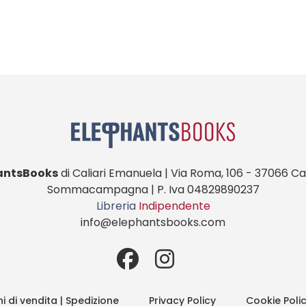
antsBooks
di Caliari Emanuela | Via Roma, 106 - 37066 Cas
Sommacampagna | P. Iva 04829890237
Libreria
Indipendente
info@elephantsbooks.com
i di vendita | Spedizione
Privacy Policy
Cookie Poli