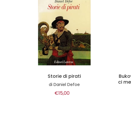
Bukowski scrivo racconti poi
ci metto il sesso per vendere
di
Paolo Roversi
€10,00