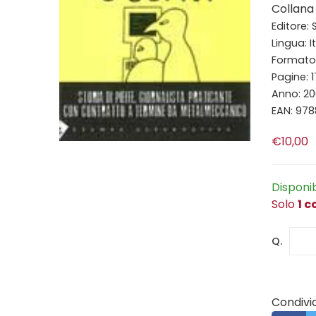
Collana
Editore:
Lingua: I
Formato: 
Pagine: 
Anno: 2
EAN: 97
€10,00
Disponi
Solo
1 c
Q.
Condivid