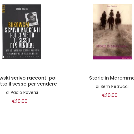
Storie in Maremma
Atlante delle guerre e
conflitti del mondo X
di
Sem Petrucci
edizione
€10,00
di
Associazione Culturale 46° Pa
€20,00