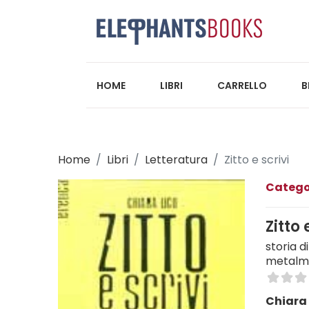
HOME
LIBRI
CARRELLO
B
Home
Libri
Letteratura
Zitto e scrivi
Catego
Zitto 
storia d
metalm
Chiara 