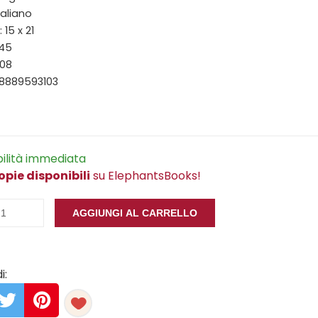
taliano
15 x 21
145
008
88889593103
bilità immediata
opie disponibili
su ElephantsBooks!
AGGIUNGI AL CARRELLO
i: