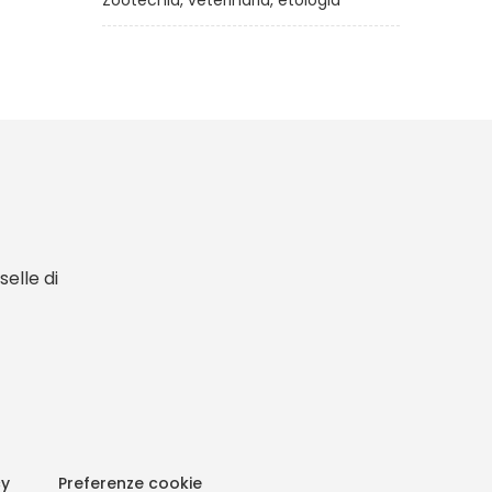
Zootecnia, veterinaria, etologia
elle di
cy
Preferenze cookie