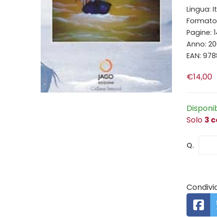
Lingua: I
Formato: 
Pagine: 
Anno: 2
EAN: 97
€14,00
Disponi
Solo
3 c
Q.
Condivid