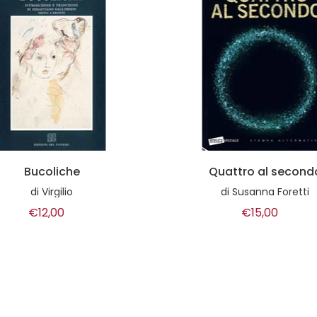
Quattro al secondo
Vita morte visioni
di
Susanna Foretti
di
Timothy Leary
€15,00
€6,00