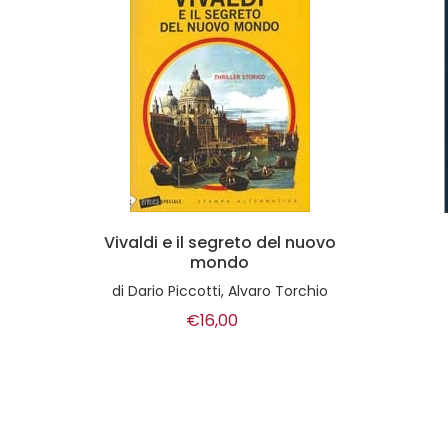
nuovo
Bucoliche
di
Virgilio
rchio
€12,00