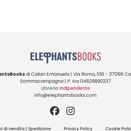
antsBooks
di Caliari Emanuela | Via Roma, 106 - 37066 Cas
Sommacampagna | P. Iva 04829890237
Libreria
Indipendente
info@elephantsbooks.com
i di vendita | Spedizione
Privacy Policy
Cookie Poli