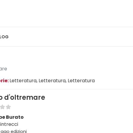
LOG
are
rie:
Letteratura
, Letteratura
, Letteratura
o d'oltremare
pe Burato
intrecci
 Jago edizioni