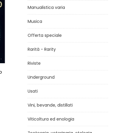
Manualistica varia
Musica
Offerta speciale
Rarità - Rarity
Riviste
Il migliore amico dell'orso
Il 
Underground
di
Arto Paasilinna
€18,00
Usati
Vini, bevande, distillati
Viticoltura ed enologia