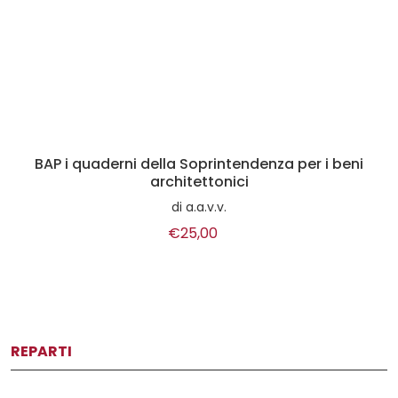
BAP i quaderni della Soprintendenza per i beni
architettonici
di
a.a.v.v.
€25,00
REPARTI