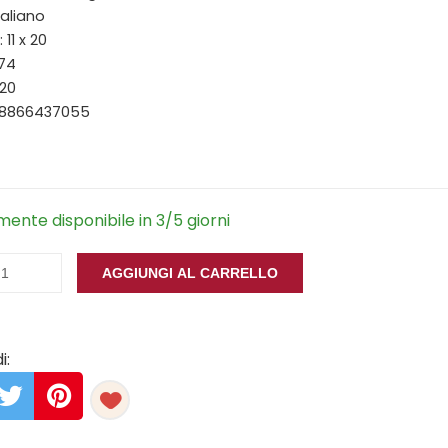
taliano
11 x 20
174
020
88866437055
ente disponibile in 3/5 giorni
AGGIUNGI AL CARRELLO
i: