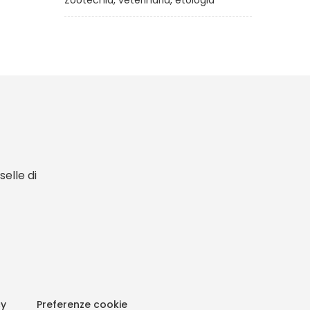
Zootecnia, veterinaria, etologia
elle di
cy
Preferenze cookie