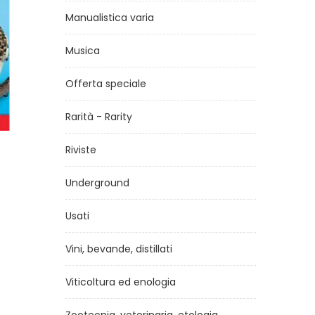
Manualistica varia
Musica
Offerta speciale
Rarità - Rarity
Riviste
gatto
Vipere italiane
di
Mauro Grano - Grégoire Meier - Cristina Cattaneo
di
Fra
Underground
€26,00
Usati
Vini, bevande, distillati
Viticoltura ed enologia