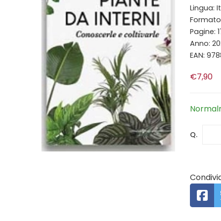
Lingua: I
Formato: 
Pagine: 
Anno: 2
EAN: 97
€7,90
Normalm
Q.
Condivid