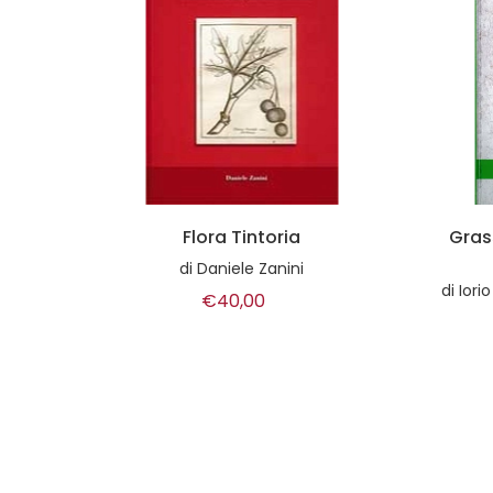
Grasshoppers & Crickets of
Italy
di
Iorio C., Scherini R., Fontana P., Buzzetti F.M., Kleukers R., Odè B., Massa B.
€45,00