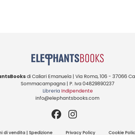
antsBooks
di Caliari Emanuela | Via Roma, 106 - 37066 Cas
Sommacampagna | P. Iva 04829890237
Libreria
Indipendente
info@elephantsbooks.com
i di vendita | Spedizione
Privacy Policy
Cookie Poli