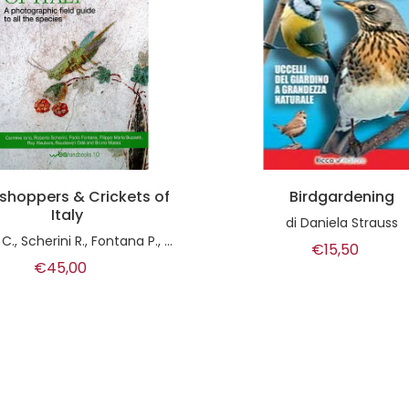
Birdgardening
Vivere bene con il tuo 
di
Daniela Strauss
di
Patrizia Zanetti
€15,50
€9,30