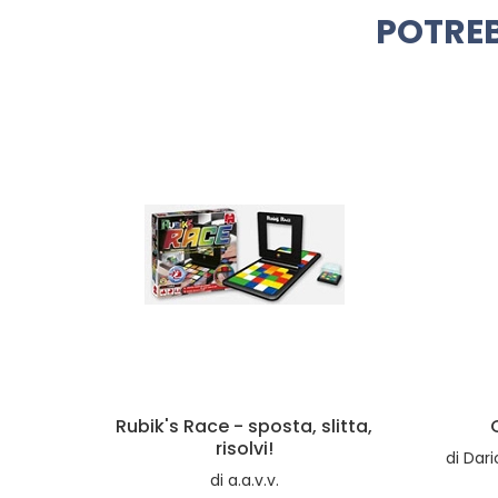
POTREB
itta,
Cibo per la mente 3
di
Dario De Toffoli, Dario Zaccariotto, Michele Comerci
€15,00