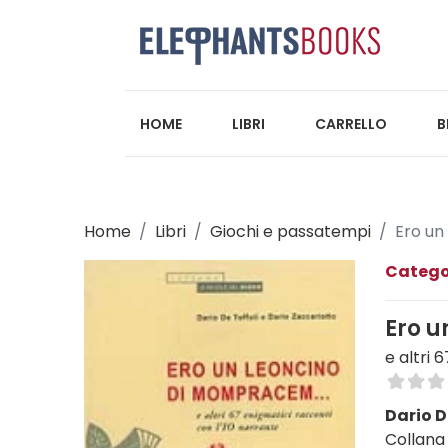
HOME
LIBRI
CARRELLO
B
Home
Libri
Giochi e passatempi
Ero un
Catego
Ero u
e altri 
Dario D
Collana 