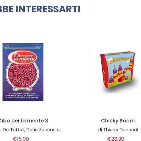
BE INTERESSARTI
Chicky Boom
Kakuzu
di
Thierry Denoual
di
Bruno Stefanini
€28,90
€34,50