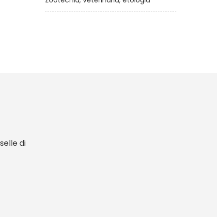
Zootecnia, veterinaria, etologia
elle di