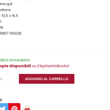
Unicopli
taliano
10,5 x 16,5
1
99
88887766028
bilità immediata
opie disponibili
su ElephantsBooks!
AGGIUNGI AL CARRELLO
i: