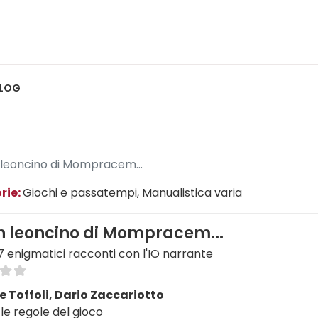
LOG
 leoncino di Mompracem...
rie:
Giochi e passatempi
, Manualistica varia
n leoncino di Mompracem...
67 enigmatici racconti con l'IO narrante
e Toffoli, Dario Zaccariotto
le regole del gioco