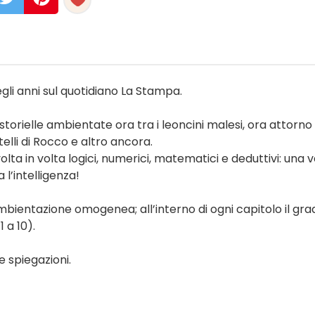
egli anni sul quotidiano La Stampa.
orielle ambientate ora tra i leoncini malesi, ora attorno 
elli di Rocco e altro ancora.
lta in volta logici, numerici, matematici e deduttivi: una 
l’intelligenza!
bientazione omogenea; all’interno di ogni capitolo il gra
 a 10).
e spiegazioni.