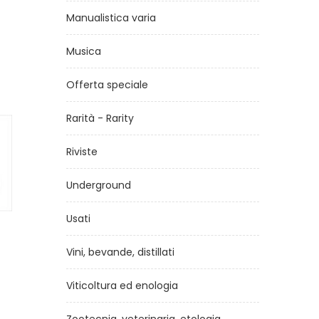
Manualistica varia
Musica
Offerta speciale
Rarità - Rarity
Riviste
Underground
Usati
Vini, bevande, distillati
Battle Sheep
Viticoltura ed enologia
di
Francesco Rotta, Andrea Femerstrand
€28,90