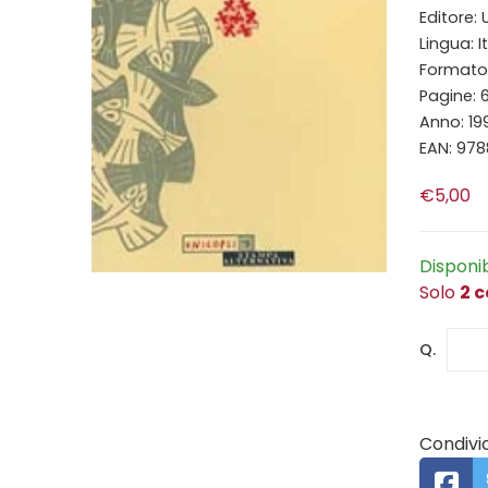
Editore: 
Lingua: I
Formato: 
Pagine: 6
Anno: 19
EAN: 97
€5,00
Disponi
Solo
2 c
Q.
Condivid