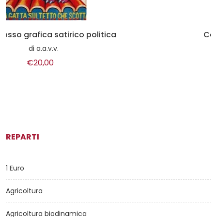
Calligrafia rivista periodica n.6
di
a.a.v.v.
€8,00
REPARTI
1 Euro
Agricoltura
Agricoltura biodinamica