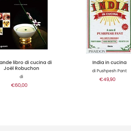
India in cucina
Pentole & Provett
di
Pushpesh Pant
di
Hervé This
€49,90
€16,00