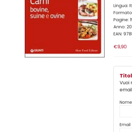
Lingua: I
Formato:
Pagine: 
Anno: 20
EAN: 97
€9,90
Tit
Vuoi 
email
Nom
Email