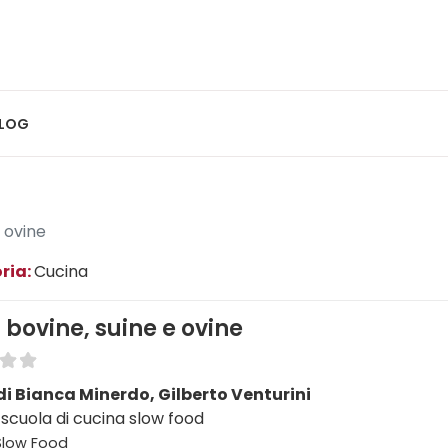
LOG
e ovine
ria:
Cucina
 bovine, suine e ovine
di Bianca Minerdo, Gilberto Venturini
 scuola di cucina slow food
 Slow Food