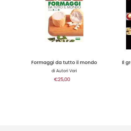
ondo
Il grande libro di cucina di
Joël Robuchon
di
€60,00