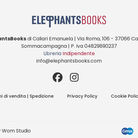
antsBooks
di Caliari Emanuela | Via Roma, 106 - 37066 Cas
Sommacampagna | P. Iva 04829890237
Libreria
Indipendente
info@elephantsbooks.com
i di vendita | Spedizione
Privacy Policy
Cookie Poli
y
Wom Studio