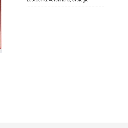
Zootecnia, veterinaria, etologia
e
La scuola degli ingredienti
segreti
di
Erica Bauermeister
€10,90