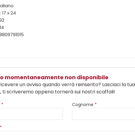
taliano
 17 x 24
192
14
88809791015
olo momentaneamente non disponibile
ricevere un avviso quando verrà reinserito? Lasciaci la tu
, ti scriveremo appena tornerà sui nostri scaffali!
e
*
Cognome
*
*