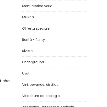
Manualistica varia
Musica
Offerta speciale
Rarità - Rarity
Riviste
Underground
Usati
iche
Donne che esplorano il divino
Vini, bevande, distillati
di
Erica Bassani
€18,00
Viticoltura ed enologia