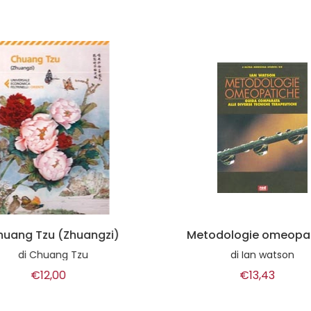
uang Tzu (Zhuangzi)
Metodologie omeopat
di
Chuang Tzu
di
Ian watson
€12,00
€13,43