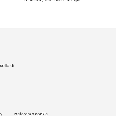
Zootecnia, veterinaria, etologia
elle di
cy
Preferenze cookie