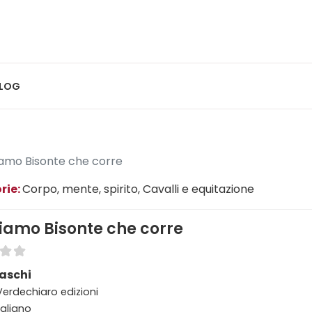
LOG
iamo Bisonte che corre
rie:
Corpo, mente, spirito
, Cavalli e equitazione
iamo Bisonte che corre
raschi
 Verdechiaro edizioni
taliano