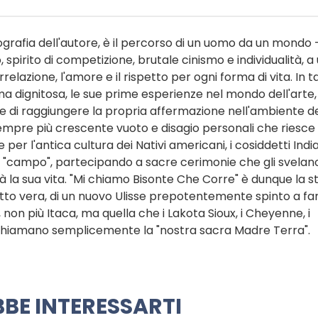
grafia dell'autore, è il percorso di un uomo da un mondo - 
 spirito di competizione, brutale cinismo e individualità, a 
relazione, l'amore e il rispetto per ogni forma di vita. In t
a dignitosa, le sue prime esperienze nel mondo dell'arte, 
ne di raggiungere la propria affermazione nell'ambiente de
 sempre più crescente vuoto e disagio personali che riesce
 per l'antica cultura dei Nativi americani, i cosiddetti India
ul "campo", partecipando a sacre cerimonie che gli svelano
la sua vita. "Mi chiamo Bisonte Che Corre" è dunque la st
o vera, di un nuovo Ulisse prepotentemente spinto a fa
a, non più Itaca, ma quella che i Lakota Sioux, i Cheyenne, i
o, chiamano semplicemente la "nostra sacra Madre Terra".
BE INTERESSARTI