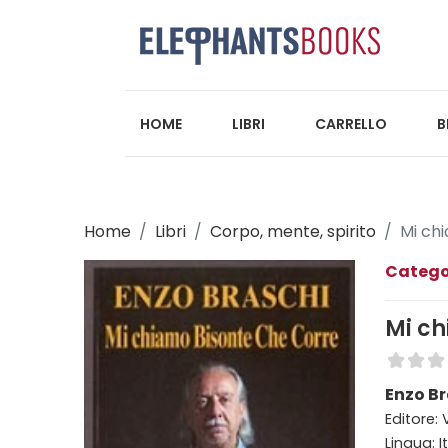
HOME
LIBRI
CARRELLO
B
Home
Libri
Corpo, mente, spirito
Mi ch
Catego
Mi ch
Enzo B
Editore:
Lingua: I