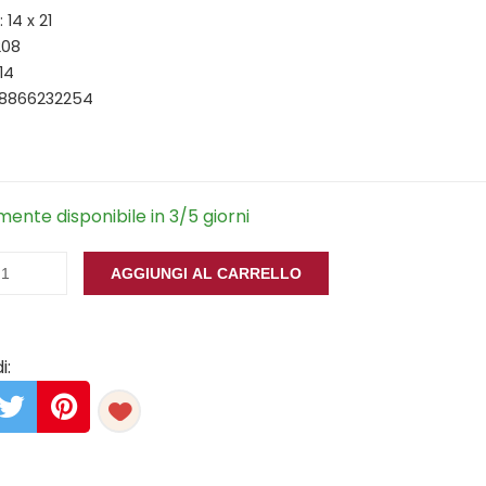
14 x 21
208
14
88866232254
ente disponibile in 3/5 giorni
AGGIUNGI AL CARRELLO
i: