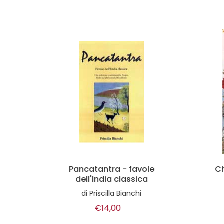
omia
Pancatantra - favole
Ch
dell'India classica
di
Priscilla Bianchi
€14,00