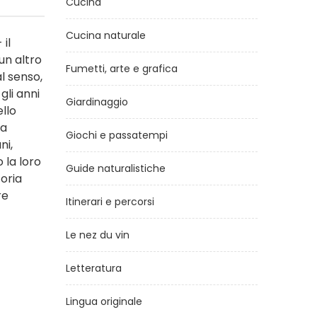
Cucina
Cucina naturale
il
un altro
Fumetti, arte e grafica
al senso,
gli anni
Giardinaggio
llo
 a
Giochi e passatempi
ni,
 la loro
Guide naturalistiche
oria
re
Itinerari e percorsi
Le nez du vin
Letteratura
Lingua originale