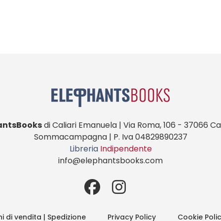
antsBooks
di Caliari Emanuela | Via Roma, 106 - 37066 Cas
Sommacampagna | P. Iva 04829890237
Libreria
Indipendente
info@elephantsbooks.com
i di vendita | Spedizione
Privacy Policy
Cookie Poli