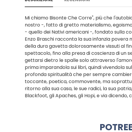
Mi chiamo Bisonte Che Corre", più che l'autobio
nostro -, fatto di gretto materialismo, egoismo,
- quello dei Nativi americani -, fondato sulla cor
Enzo Braschi racconta la sua infanzia povera m
della dura gavetta dolorosamente vissuti al fi
spettacolo, fino alla presa di coscienza di un
gettarsi dietro le spalle solo attraverso l'amore
prima imparandola sui libri, quindi vivendola s
profonda spiritualità che per sempre cambierà 
toccante, poetica, commovente, ma soprattutt
ritorno alla sua casa, le sue radici, la sua patri
Blackfoot, gli Apaches, gli Hopi, e via dicend
POTREB