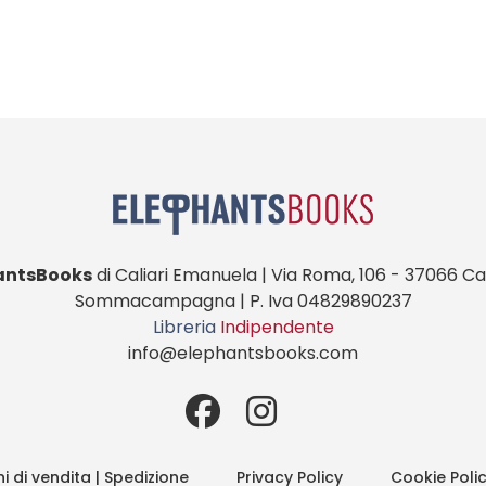
antsBooks
di Caliari Emanuela | Via Roma, 106 - 37066 Cas
Sommacampagna | P. Iva 04829890237
Libreria
Indipendente
info@elephantsbooks.com
i di vendita | Spedizione
Privacy Policy
Cookie Poli