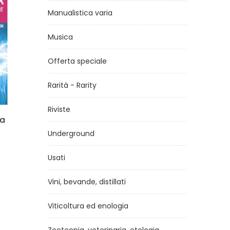
Manualistica varia
Musica
Offerta speciale
Rarità - Rarity
Riviste
il giardino dei sensi -
S
introduzione all'ortoterapia
Underground
di
Hank Bruce
Usati
€13,50
Vini, bevande, distillati
Viticoltura ed enologia