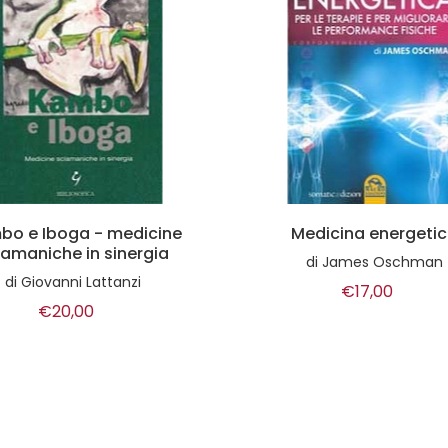
edicina energetica
I bagni derivativi
di
James Oschman
di
France Guillain
€17,00
€18,00