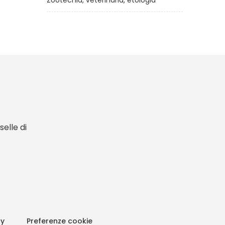
Zootecnia, veterinaria, etologia
elle di
cy
Preferenze cookie