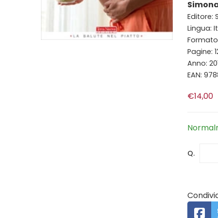
Simona
Editore: S
Lingua: I
Formato: 
Pagine: 
Anno: 20
EAN: 97
€14,00
Normalm
Q.
Condivid