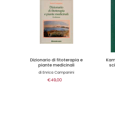
a e
Kambo e Iboga - medicine
M
sciamaniche in sinergia
di
Giovanni Lattanzi
€20,00