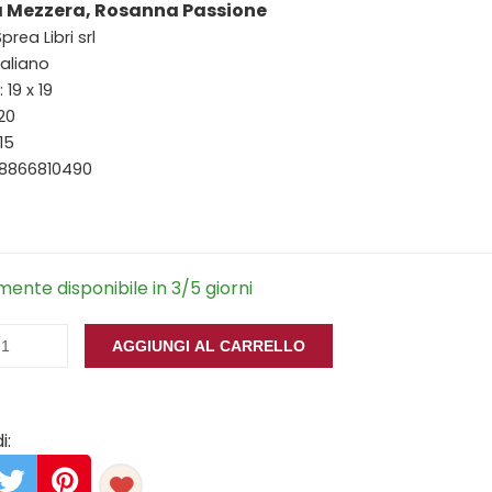
 Mezzera, Rosanna Passione
prea Libri srl
taliano
19 x 19
120
15
88866810490
ente disponibile in 3/5 giorni
AGGIUNGI AL CARRELLO
i: