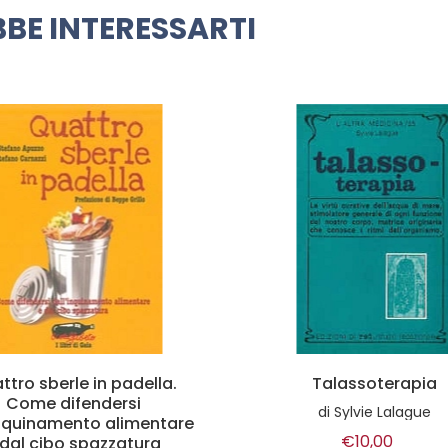
BE INTERESSARTI
Talassoterapia
Mangiare in consapevo
di
Sylvie Lalague
di
Thich Nhat Hanh
€10,00
€12,00