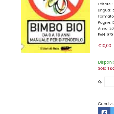
Editore:
Lingua: I
Formato: 
Pagine: 
Anno: 2
EAN: 97
€10,00
Disponi
Solo
1 c
Q.
Condivid