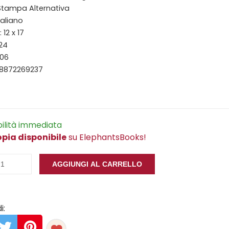
 Stampa Alternativa
taliano
12 x 17
124
006
88872269237
bilità immediata
opia disponibile
su ElephantsBooks!
AGGIUNGI AL CARRELLO
i: