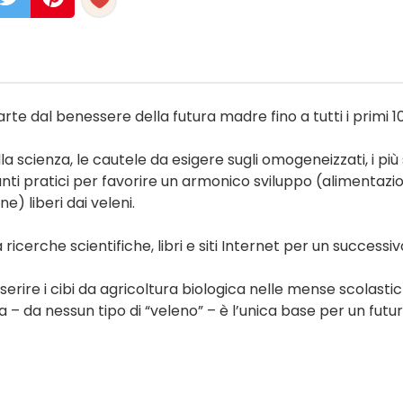
rte dal benessere della futura madre fino a tutti i primi 10
la scienza, le cautele da esigere sugli omogeneizzati, i più
spunti pratici per favorire un armonico sviluppo (alimentazi
e) liberi dai veleni.
ricerche scientifiche, libri e siti Internet per un successiv
rire i cibi da agricoltura biologica nelle mense scolastic
 – da nessun tipo di “veleno” – è l’unica base per un futu