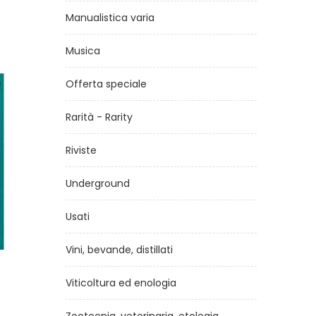
Manualistica varia
Musica
Offerta speciale
Rarità - Rarity
Riviste
Underground
Usati
Vini, bevande, distillati
lezza
La tribù degli alberi
S
Viticoltura ed enologia
me
di
Stefano Mancuso
degl
€17,00