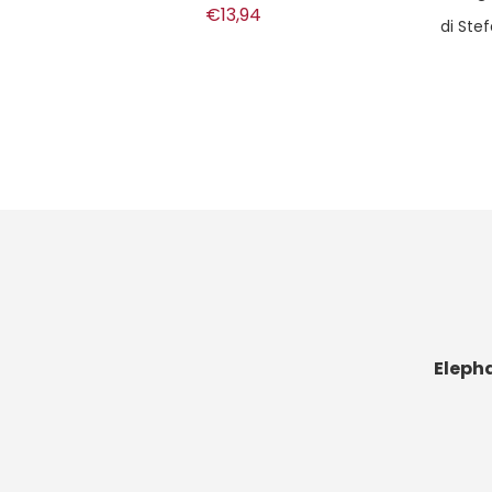
di
Stefano Apuzzo, Stefano Carnazzi
€13,00
Eleph