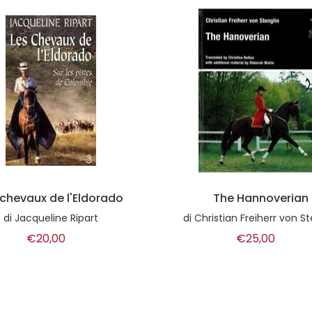
The Hannoverian
Uomini e cavalli. Racco
dal buttero Dario Cel
istian Freiherr von Stenglin
di
Dario Cellini
€25,00
€13,00