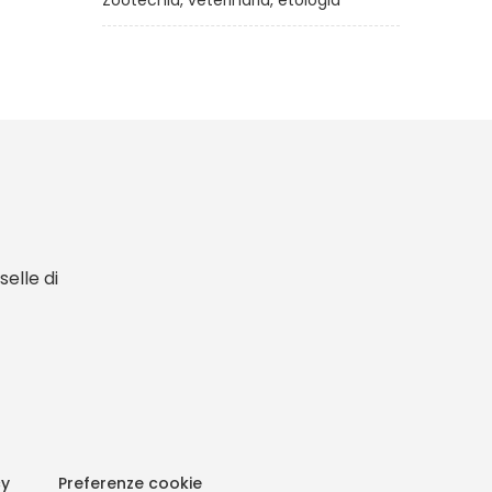
Zootecnia, veterinaria, etologia
elle di
cy
Preferenze cookie