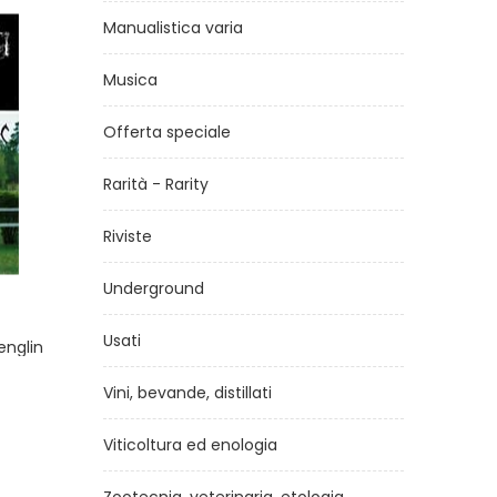
Manualistica varia
Musica
Offerta speciale
Rarità - Rarity
Riviste
Underground
ntati
The Morgan horse
Und
lini
Usati
di
Sall Spencer
€25,00
Vini, bevande, distillati
Viticoltura ed enologia