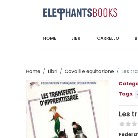
HOME
LIBRI
CARRELLO
B
Home
Libri
Cavalli e equitazione
Les tra
Catego
Tags:
Les t
Federat