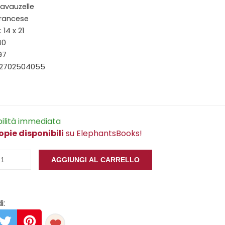
Lavauzelle
Francese
14 x 21
40
97
82702504055
bilità immediata
opie disponibili
su ElephantsBooks!
AGGIUNGI AL CARRELLO
i: