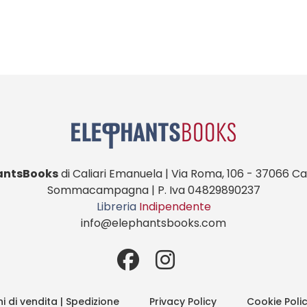
antsBooks
di Caliari Emanuela | Via Roma, 106 - 37066 Cas
Sommacampagna | P. Iva 04829890237
Libreria
Indipendente
info@elephantsbooks.com
i di vendita | Spedizione
Privacy Policy
Cookie Poli