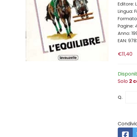
Editore: 
Lingua: 
Formato: 
Pagine: 
Anno: 19
EAN: 97
€11,40
Disponi
Solo
2 c
Q.
Condivid