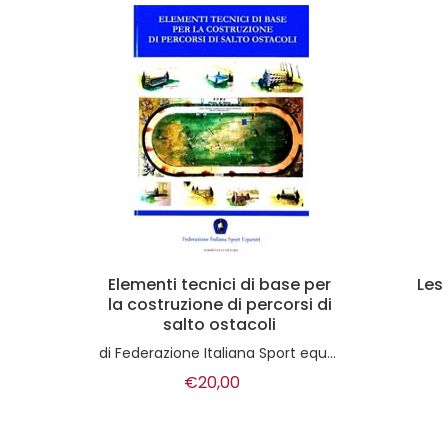
 per
Les chevaux de l'Eldorado
i di
di
Jacqueline Ripart
di
Chr
€20,00
estri