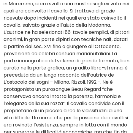
in Maremma, si era svolta una mostra sugli ex voto nei
quali era coinvolto il cavallo. Si trattava di grazie
ricevute dopo incidenti nei quali era stato coinvolto il
cavallo, salvato grazie all’aiuto della Madonna.
L’autrice ne ha selezionati 86; tavole semplici, di pittori
anonimi, in gran parte dipinti con tecniche naif, datati
a partire dal sec. XVI fino a giungere all’Ottocento,
provenienti da celebri santuari mariani italiani. La
parte iconografica del volume di grande formato, ben
curato nella parte grafica, un gradito libro-strenna, è
preceduta da un lungo racconto dell’autrice de
L’ostacolo dei sogni – Milano, Rizzoli, 1992 -. Ne è
protagonista un purosangue Beau Regard “che
conservava ancora intatta la potenza, l’armonia e
l’eleganza della sua razza”: Il cavallo condivide con il
proprietario di un piccolo circo le vicissitudini di una
vita difficile. Un uomo che per la passione dei cavalli si
era rovinato l’esistenza, sempre in lotta con il mondo
per superare le difficoltà economiche, ma che, fin da