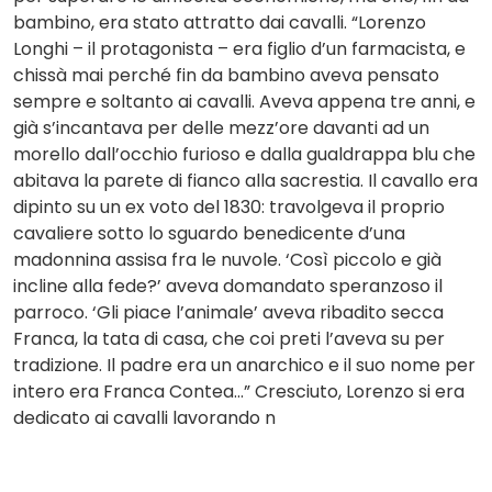
bambino, era stato attratto dai cavalli. “Lorenzo
Longhi – il protagonista – era figlio d’un farmacista, e
chissà mai perché fin da bambino aveva pensato
sempre e soltanto ai cavalli. Aveva appena tre anni, e
già s’incantava per delle mezz’ore davanti ad un
morello dall’occhio furioso e dalla gualdrappa blu che
abitava la parete di fianco alla sacrestia. Il cavallo era
dipinto su un ex voto del 1830: travolgeva il proprio
cavaliere sotto lo sguardo benedicente d’una
madonnina assisa fra le nuvole. ‘Così piccolo e già
incline alla fede?’ aveva domandato speranzoso il
parroco. ‘Gli piace l’animale’ aveva ribadito secca
Franca, la tata di casa, che coi preti l’aveva su per
tradizione. Il padre era un anarchico e il suo nome per
intero era Franca Contea...” Cresciuto, Lorenzo si era
dedicato ai cavalli lavorando n