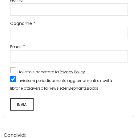
Nome
*
Cognome
*
Email
*
Ho letto e accettato la
Privacy Policy
Inviatemi periodicamente aggiornamenti e novità
librarie attraverso la newsletter ElephantsBooks
INVIA
Condividi: