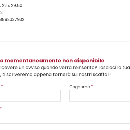
 22 x 29.50
32
88882037932
olo momentaneamente non disponibile
ricevere un avviso quando verrà reinserito? Lasciaci la tu
, ti scriveremo appena tornerà sui nostri scaffali!
e
*
Cognome
*
*