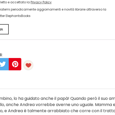
 letto e accettato la
Privacy Policy
viatemi periodicamente aggiornamenti e novità librarie attraverso la
tter ElephantsBooks
IA
i:
mbino, lo ha guidato anche il papà! Quando però il suo a
dello, anche Andrea vorrebbe averne uno uguale. Mamma 
, e Andrea è talmente arrabbiato che corre con il tratt