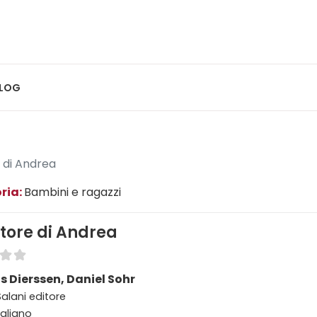
LOG
e di Andrea
ria:
Bambini e ragazzi
attore di Andrea
 Dierssen, Daniel Sohr
Salani editore
taliano