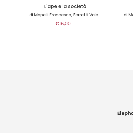
Chi è stato?
Un
leria
di
Magdalena Armstrong Olea
€14,00
Eleph