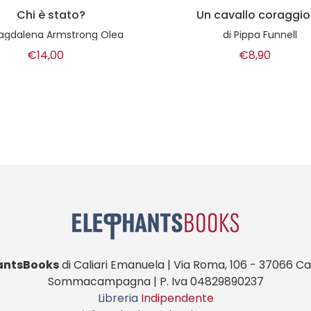
 cavallo coraggioso
Piccoli Brividi - terrore
abissi n.2
di
Pippa Funnell
di
R.L.Stine
€8,90
€4,00
antsBooks
di Caliari Emanuela | Via Roma, 106 - 37066 Cas
Sommacampagna | P. Iva 04829890237
Libreria
Indipendente