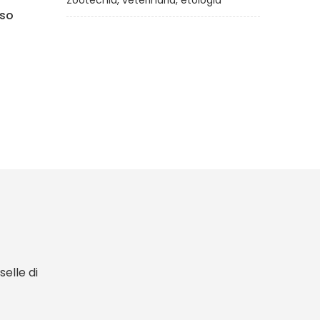
Zootecnia, veterinaria, etologia
 dagli
Nel paese di Rorò non
esistono gli specchi
di
Carla Nico, Roberta Strada
€12,90
elle di