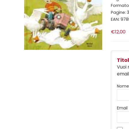
Formato:
Pagine: 
EAN: 97
€12,00
Tit
Vuoi 
email
Nom
Email