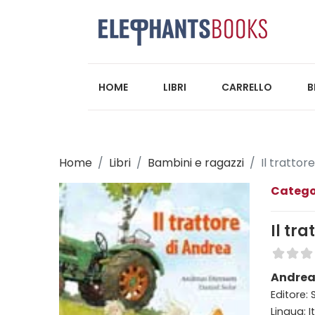
HOME
LIBRI
CARRELLO
B
Home
Libri
Bambini e ragazzi
Il trattor
Catego
Il tr
Andreas
Editore: 
Lingua: I