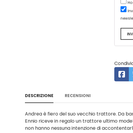
Ho
In
newsle
INV
Condivid
DESCRIZIONE
RECENSIONI
Andrea è fiero del suo vecchio trattore. Da ba
Ennio riceve in regalo un trattore ultimo mo
non hanno nessuna intenzione di accontentarlo