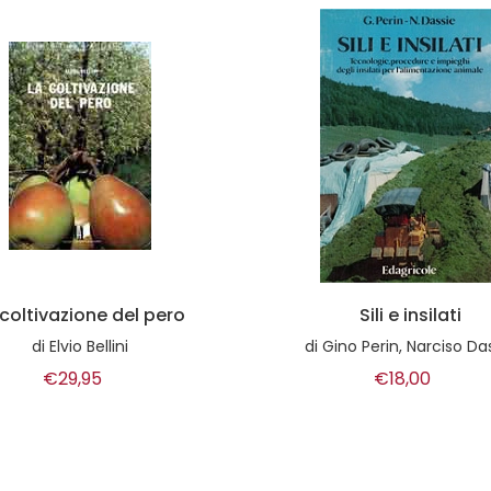
Sili e insilati
Agricoltura celest
Gino Perin, Narciso Dassie
di
Giorgio Sangiorgio
€18,00
€33,00