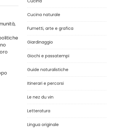
Cucina
Cucina naturale
munità,
Fumetti, arte e grafica
olitiche
Giardinaggio
nno
voro
Giochi e passatempi
Guide naturalistiche
uppo
Itinerari e percorsi
Le nez du vin
Letteratura
Lingua originale