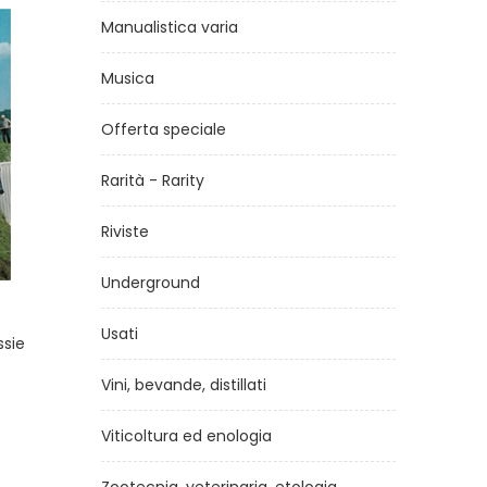
Manualistica varia
Musica
Offerta speciale
Rarità - Rarity
Riviste
Underground
e
Coltivare e allevare per
Sto
l'autosufficenza della
Usati
famiglia
Vini, bevande, distillati
di
Redazione di Vita in Campagna
€9,90
Viticoltura ed enologia