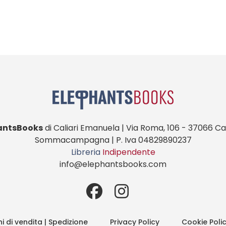
antsBooks
di Caliari Emanuela | Via Roma, 106 - 37066 Cas
Sommacampagna | P. Iva 04829890237
Libreria
Indipendente
info@elephantsbooks.com
i di vendita | Spedizione
Privacy Policy
Cookie Poli