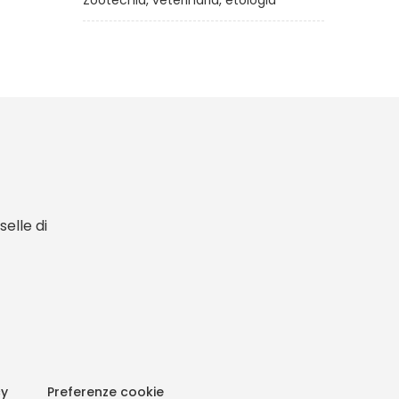
Zootecnia, veterinaria, etologia
elle di
cy
Preferenze cookie