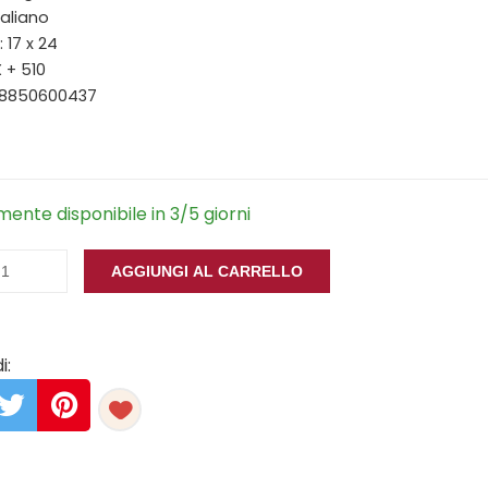
taliano
 17 x 24
X + 510
88850600437
ente disponibile in 3/5 giorni
AGGIUNGI AL CARRELLO
i: