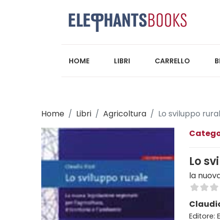
HOME
LIBRI
CARRELLO
B
Home
Libri
Agricoltura
Lo sviluppo rura
Catego
Lo sv
la nuova
Claudio
Editore: