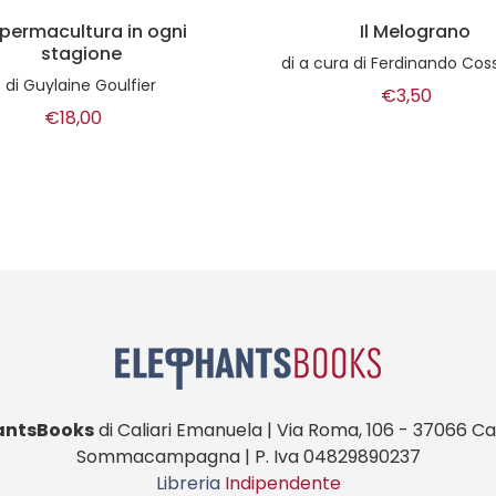
Il Melograno
Impianti elettrici dei tr
agricoli
 di Ferdinando Cossio e Vito Vitelli
di
Giovanni De Michel
€3,50
€13,90
antsBooks
di Caliari Emanuela | Via Roma, 106 - 37066 Cas
Sommacampagna | P. Iva 04829890237
Libreria
Indipendente