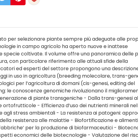
erato per selezionare piante sempre più adeguate alle prop
nologie in campo agricolo ha aperto nuove e inattese
e specie coltivate. Il volume offre una panoramica delle p
ra, con particolare riferimento alle attuali sfide della
cercatori ed esperti del settore propongono una descrizion
ggi in uso in agricoltura (breeding molecolare, trans-gen
logici per l’agricoltura di domani (cis-genesi, editing del
: le conoscenze genomiche rivoluzionano il migliorame
nerazione di piante transgeniche - Dalla trans-genesi al
ortofrutticole - Efficienza d’uso dei nutrienti minerali nel
 agli stress ambientali - La resistenza ai patogeni: appro
della resistenza alle malattie - Biofortificazione e aliment
fabbriche’ per la produzione di biofarmaceutici - Biotecn
spetti economici delle biotecnologie - Valutazione del ris