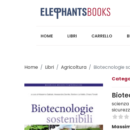
HOME
LIBRI
CARRELLO
B
Home
Libri
Agricoltura
Biotecnologie so
Catego
Biote
scienza 
sicurezz
Massimo