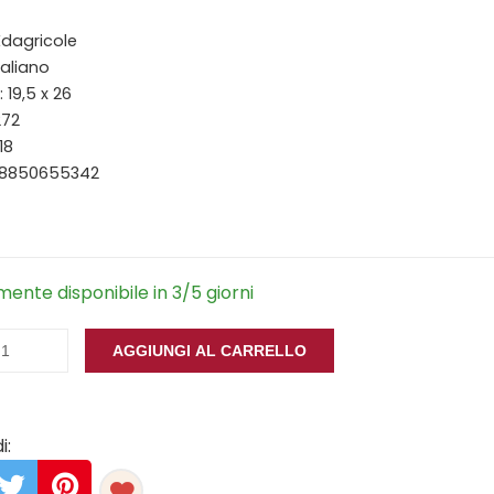
 Edagricole
taliano
 19,5 x 26
272
18
88850655342
ente disponibile in 3/5 giorni
AGGIUNGI AL CARRELLO
i: