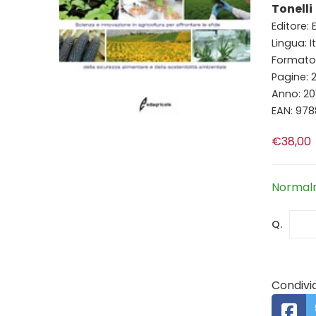
Tonelli
Editore:
Lingua: I
Formato:
Pagine: 
Anno: 20
EAN: 97
€38,00
Normalm
Q.
Condivid