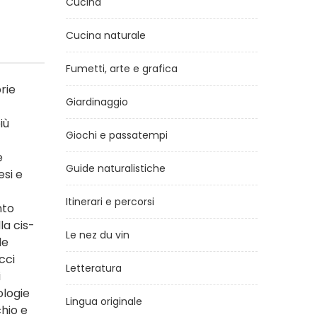
Cucina
Cucina naturale
Fumetti, arte e grafica
rie
Giardinaggio
iù
Giochi e passatempi
e
Guide naturalistiche
esi e
Itinerari e percorsi
nto
la cis-
Le nez du vin
le
cci
Letteratura
i
ologie
Lingua originale
chio e