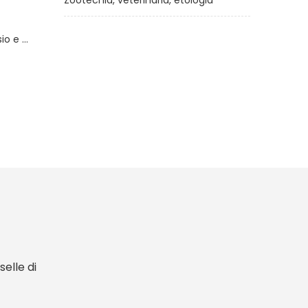
Zootecnia, veterinaria, etologia
attori
Tecnologie di lavorazione
delle olive in frantoio
e
di
Luciano Di Giovacchino
€43,00
elle di