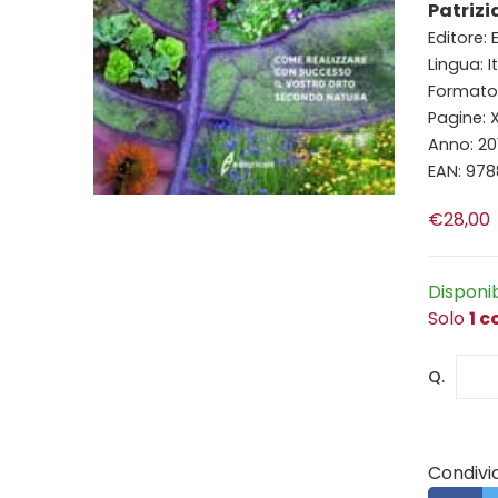
Patrizi
Editore:
Lingua: I
Formato:
Pagine: 
Anno: 20
EAN: 97
€28,00
Disponi
Solo
1 c
Q.
Condivid