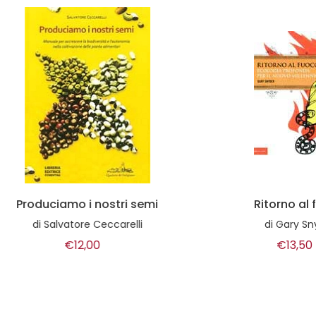
duciamo i nostri semi
Ritorno al fuoco
di
Salvatore Ceccarelli
di
Gary Snyder
€12,00
€13,50