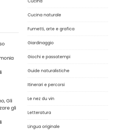
Cucina
Cucina naturale
Fumetti, arte e grafica
Giardinaggio
sso
Giochi e passatempi
rmonia
Guide naturalistiche
i
Itinerari e percorsi
Le nez du vin
o, Gli
zare gli
Letteratura
i
Lingua originale