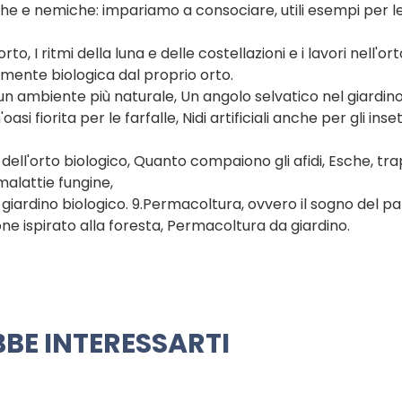
che e nemiche: impariamo a consociare, utili esempi per l
rto, I ritmi della luna e delle costellazioni e i lavori nell'ort
Semente biologica dal proprio orto.
un ambiente più naturale, Un angolo selvatico nel giardin
si fiorita per le farfalle, Nidi artificiali anche per gli inset
 dell'orto biologico, Quanto compaiono gli afidi, Esche, tr
 malattie fungine,
-giardino biologico. 9.Permacoltura, ovvero il sogno del p
ne ispirato alla foresta, Permacoltura da giardino.
BE INTERESSARTI