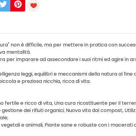
ura" non è difficile, ma per mettere in pratica con succe
va mentalità.
ura per imparare ad assecondare i suoi ritmi ed agire in a
lligenza leggi, equilibri e meccanismi della natura al fine d
ccola e preziosa nicchia, ricca di vita.
o fertile e ricco di vita, Una cura ricostituente per il terren
estione dei rifiuti organici; Nuova vita dal compost, Utiliz
cale;
 vegetali e animali, Piante sane e robuste con i macerati d