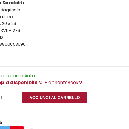
a Sarcletti
 Edagricole
taliano
 20 x 26
XXVII + 276
12
88850653690
bilità immediata
opia disponibile
su ElephantsBooks!
AGGIUNGI AL CARRELLO
i: