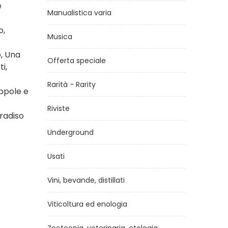
e
Manualistica varia
o,
Musica
o, Una
Offerta speciale
ti,
Rarità - Rarity
appole e
Riviste
aradiso
Underground
Usati
Vini, bevande, distillati
Viticoltura ed enologia