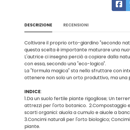
DESCRIZIONE
RECENSIONI
Coltivare il proprio orto-giardino "secondo nat
questa scelta è importante maturare una nuo
L'autrice ci insegna perciò a copiare dalla nat
con essa, secondo una "eco-logica".
La "formula magica" sta nello sfruttare con inte
ottenere non solo un orto produttivo, ma una pi
INDICE
:
1.Da un suolo fertile piante rigogliose; Un terren
attrezzi per l'orto botanico. 2.Compostaggio e g
scarti organici: aiuola a cumulo e aiuole a ban
3.Concimi naturali per l'orto biologico; Concimi
piante.