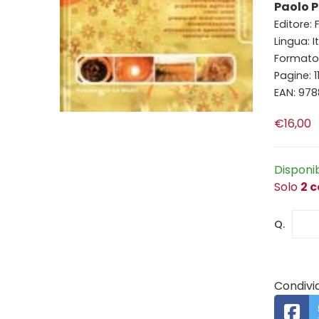
Paolo P
Editore:
Lingua: I
Formato:
Pagine: 1
EAN: 97
€16,00
Disponi
Solo
2 c
Q.
Condivid