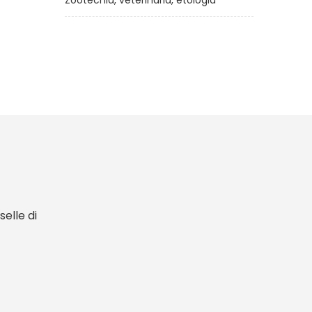
Zootecnia, veterinaria, etologia
elle di