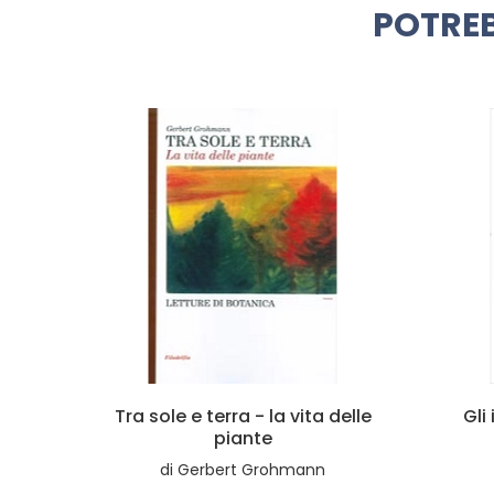
POTREB
icoli
Tra sole e terra - la vita delle
Gli
piante
on
di
Gerbert Grohmann