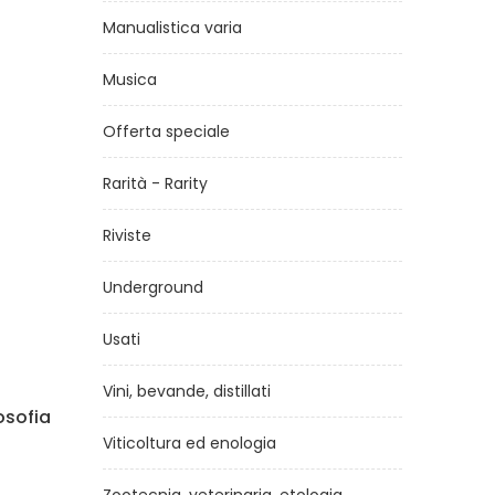
Manualistica varia
Musica
Offerta speciale
Rarità - Rarity
Riviste
Underground
Usati
Vini, bevande, distillati
osofia
Lato Selvatico N° 34
S
Viticoltura ed enologia
di
Rete Bioregionale Italiana
€5,00