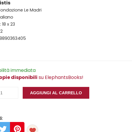
istis
 Fondazione Le Madri
taliano
 18 x 23
12
88890363405
bilità immediata
opie disponibili
su ElephantsBooks!
AGGIUNGI AL CARRELLO
i: