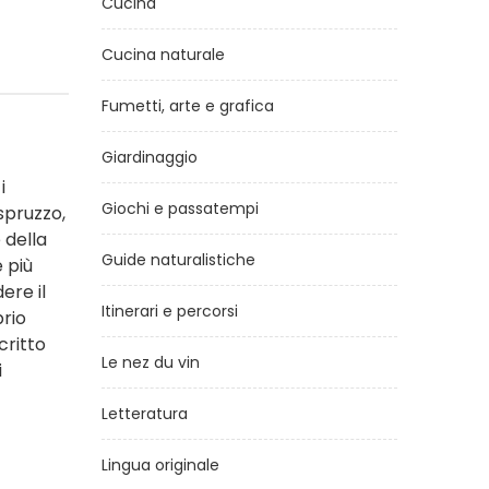
Cucina
Cucina naturale
Fumetti, arte e grafica
Giardinaggio
i
Giochi e passatempi
 spruzzo,
 della
Guide naturalistiche
 più
ere il
Itinerari e percorsi
prio
critto
Le nez du vin
i
Letteratura
Lingua originale