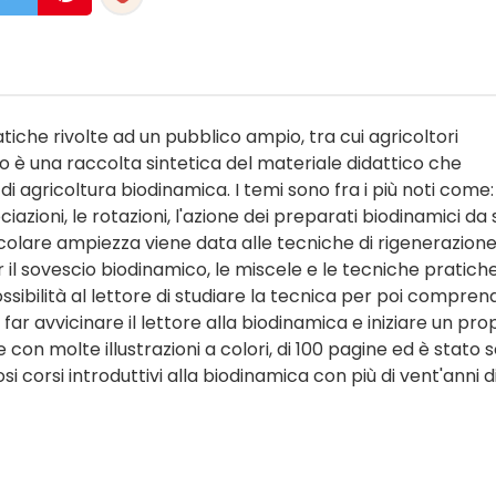
tiche rivolte ad un pubblico ampio, tra cui agricoltori
to è una raccolta sintetica del materiale didattico che
agricoltura biodinamica. I temi sono fra i più noti come: 
ciazioni, le rotazioni, l'azione dei preparati biodinamici da
rticolare ampiezza viene data alle tecniche di rigenerazione
 il sovescio biodinamico, le miscele e le tecniche pratiche
sibilità al lettore di studiare la tecnica per poi comprend
 avvicinare il lettore alla biodinamica e iniziare un pro
ce con molte illustrazioni a colori, di 100 pagine ed è stato s
i corsi introduttivi alla biodinamica con più di vent'anni d