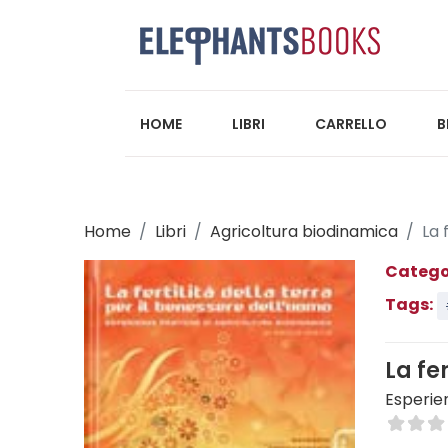
HOME
LIBRI
CARRELLO
B
Home
Libri
Agricoltura biodinamica
La 
Catego
Tags:
La fe
Esperie