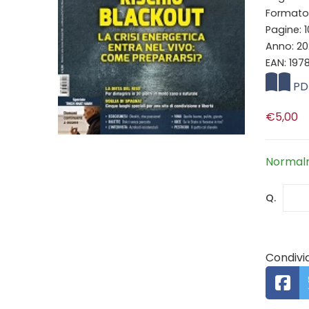
Formato:
Pagine: 
Anno: 20
EAN: 197
PD
€5,00
Normalm
Q.
Condivid