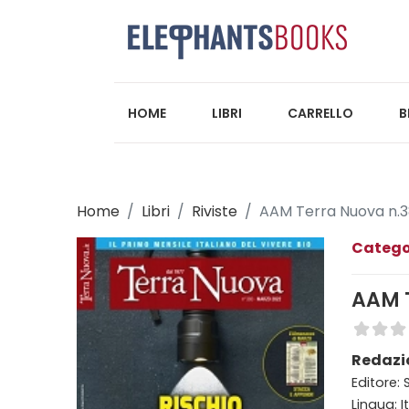
HOME
LIBRI
CARRELLO
B
Home
Libri
Riviste
AAM Terra Nuova n.3
Catego
AAM T
Redazi
Editore: S
Lingua: I