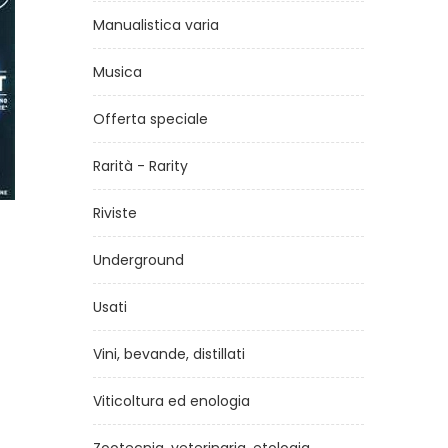
Manualistica varia
Musica
Offerta speciale
Rarità - Rarity
Riviste
AAM Terranuova n.406 -
Luglio-Agosto 2024
Underground
di
Redazione AAM Terranuova
€5,00
Usati
Vini, bevande, distillati
Viticoltura ed enologia