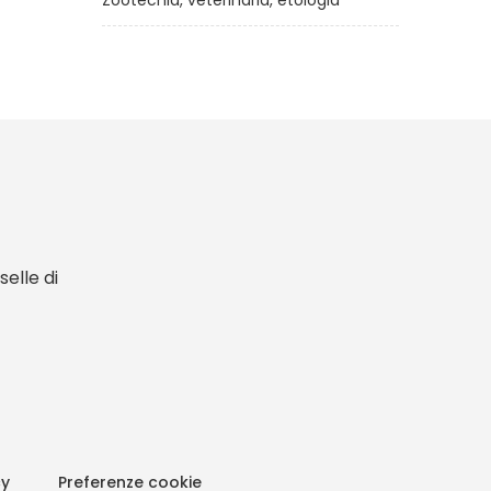
Zootecnia, veterinaria, etologia
elle di
cy
Preferenze cookie