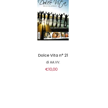
Dolce Vita n° 21
di
AA.VV.
€10,00