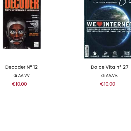
Decoder N° 12
Dolce Vita n° 27
di
AA.VV
di
AA.VV.
€10,00
€10,00