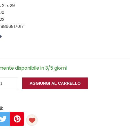
 21 x 29
100
22
88866817017
F
ente disponibile in 3/5 giorni
AGGIUNGI AL CARRELLO
i: