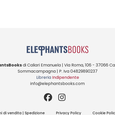
antsBooks
di Caliari Emanuela | Via Roma, 106 - 37066 Cas
Sommacampagna | P. Iva 04829890237
Libreria
Indipendente
info@elephantsbooks.com
i di vendita | Spedizione
Privacy Policy
Cookie Poli